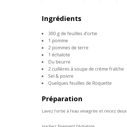
Partagez
Twittez
Pa
Ingrédients
sur
sur
300 g de feuilles d’ortie
Facebook
Go
1 pomme
2 pommes de terre
1 échalote
Du beurre
2 cuillères à soupe de crème fraîche
Sel & poivre
Quelques feuilles de Roquette
Préparation
Lavez l’ortie à l’eau vinaigrée et rincez deux 
Hachez finement l’échalote.