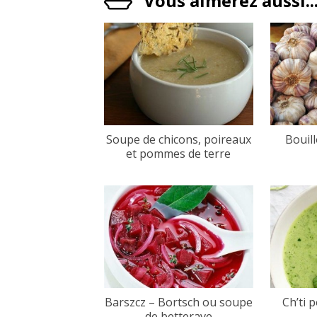
Vous aimerez aussi..
Soupe de chicons, poireaux
Bouill
et pommes de terre
Barszcz – Bortsch ou soupe
Ch’ti 
de betterave