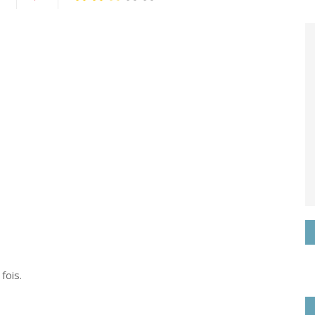
rtagez
Pin
it
ogle+
fois.