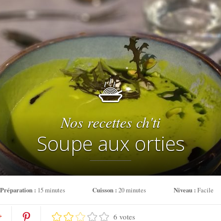
Nos recettes ch'ti
Soupe aux orties
Préparation :
15 minutes
Cuisson :
20 minutes
Niveau :
Facile
6 votes