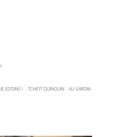
e
E ED’DINS !
TCHIOT QUINQUIN
AU GARDIN