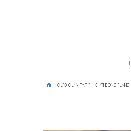
P
QU’O QU’IN FAIT ?
CH’TI BONS PLANS