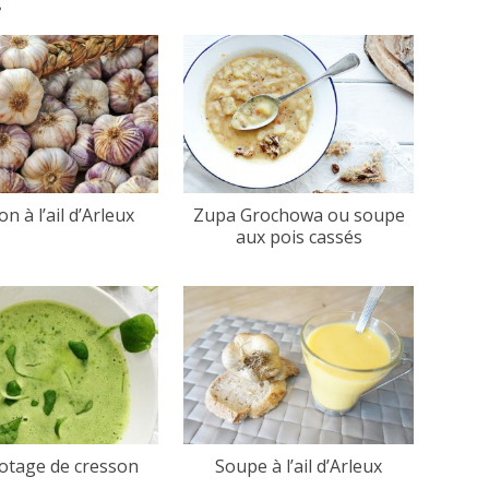
.
on à l’ail d’Arleux
Zupa Grochowa ou soupe
aux pois cassés
potage de cresson
Soupe à l’ail d’Arleux