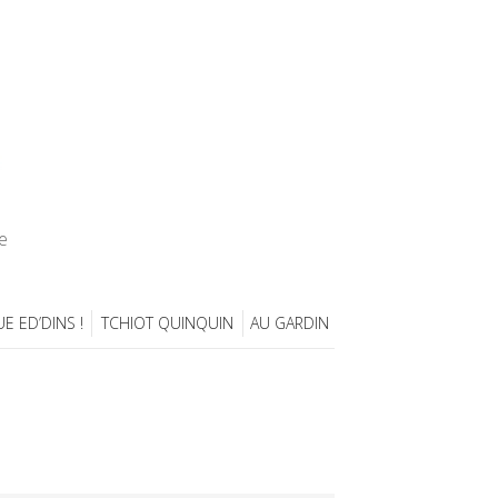
e
E ED’DINS !
TCHIOT QUINQUIN
AU GARDIN