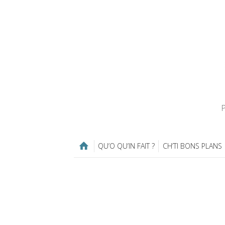
P
QU’O QU’IN FAIT ?
CH’TI BONS PLANS