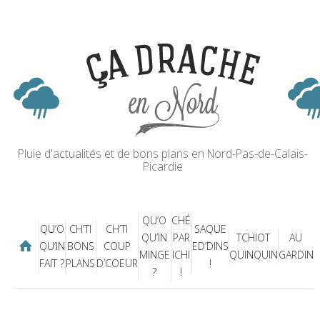
Pluie d'actualités et de bons plans en Nord-Pas-de-Calais-
Picardie
QU’O
CHÉ
QU’O
CH’TI
CH’TI
SAQUE
QU’IN
PAR
TCHIOT
AU
QU’IN
BONS
COUP
ED’DINS
MINGE
ICHI
QUINQUIN
GARDIN
FAIT ?
PLANS
D’COEUR
!
?
!