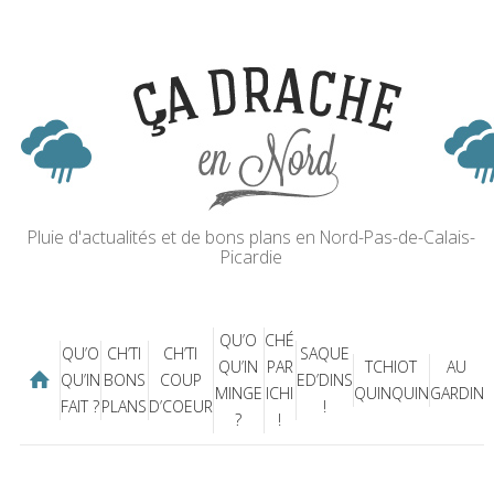
Pluie d'actualités et de bons plans en Nord-Pas-de-Calais-
Picardie
QU’O
CHÉ
QU’O
CH’TI
CH’TI
SAQUE
QU’IN
PAR
TCHIOT
AU
QU’IN
BONS
COUP
ED’DINS
MINGE
ICHI
QUINQUIN
GARDIN
FAIT ?
PLANS
D’COEUR
!
?
!