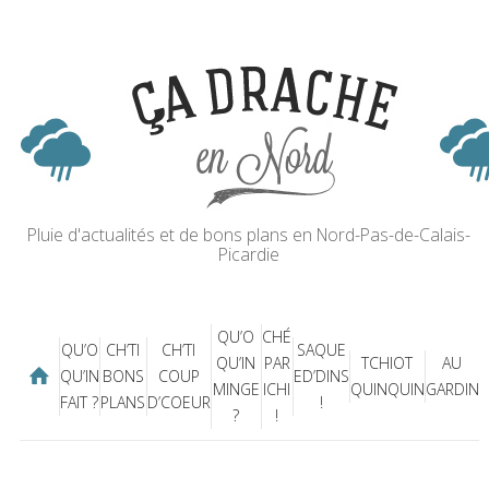
Pluie d'actualités et de bons plans en Nord-Pas-de-Calais-
Picardie
QU’O
CHÉ
QU’O
CH’TI
CH’TI
SAQUE
QU’IN
PAR
TCHIOT
AU
QU’IN
BONS
COUP
ED’DINS
MINGE
ICHI
QUINQUIN
GARDIN
FAIT ?
PLANS
D’COEUR
!
?
!