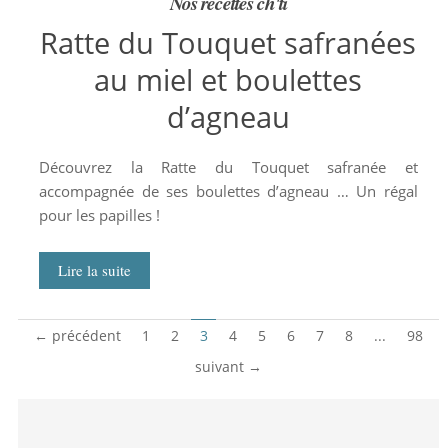
Nos recettes ch'ti
Ratte du Touquet safranées
au miel et boulettes
d’agneau
Découvrez la Ratte du Touquet safranée et
accompagnée de ses boulettes d’agneau … Un régal
pour les papilles !
Lire la suite
← précédent
1
2
3
4
5
6
7
8
...
98
suivant →