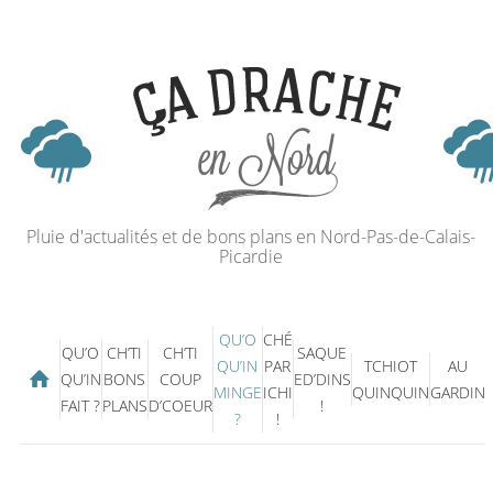
Pluie d'actualités et de bons plans en Nord-Pas-de-Calais-
Picardie
QU’O
CHÉ
QU’O
CH’TI
CH’TI
SAQUE
QU’IN
PAR
TCHIOT
AU
QU’IN
BONS
COUP
ED’DINS
MINGE
ICHI
QUINQUIN
GARDIN
FAIT ?
PLANS
D’COEUR
!
?
!