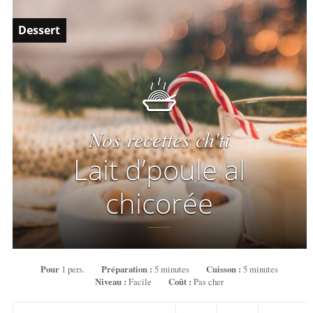
Dessert
Nos recettes ch'ti
Lait d’poule al
chicorée
Pour
1 pers.
Préparation :
5 minutes
Cuisson :
5 minutes
Niveau :
Facile
Coût :
Pas cher