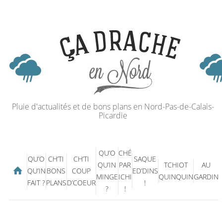
Pluie d'actualités et de bons plans en Nord-Pas-de-Calais-
Picardie
QU’O
CHÉ
QU’O
CH’TI
CH’TI
SAQUE
QU’IN
PAR
TCHIOT
AU
QU’IN
BONS
COUP
ED’DINS
MINGE
ICHI
QUINQUIN
GARDIN
FAIT ?
PLANS
D’COEUR
!
?
!