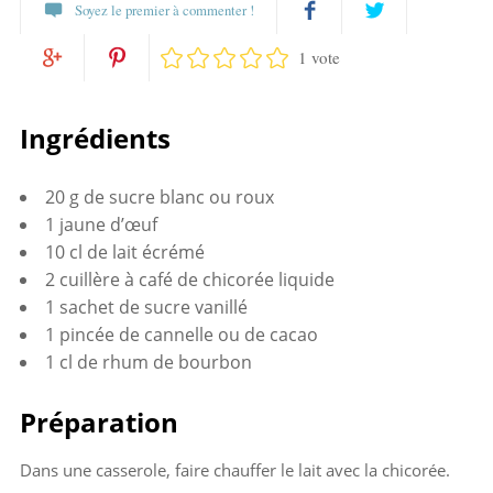
Soyez le premier à commenter !
1 vote
Partagez
Twittez
Partagez
Pin
sur
Ingrédients
sur
it
Facebook
20 g de sucre blanc ou roux
Google+
1 jaune d’œuf
10 cl de lait écrémé
2 cuillère à café de chicorée liquide
1 sachet de sucre vanillé
1 pincée de cannelle ou de cacao
1 cl de rhum de bourbon
Préparation
Dans une casserole, faire chauffer le lait avec la chicorée.