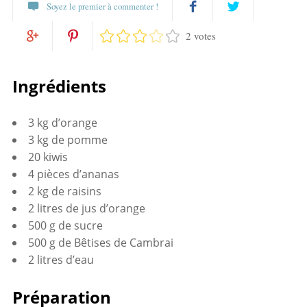
Soyez le premier à commenter !
2 votes
Partagez
Twittez
Partagez
Pin
sur
Ingrédients
sur
it
Facebook
3 kg d’orange
Google+
3 kg de pomme
20 kiwis
4 pièces d’ananas
2 kg de raisins
2 litres de jus d’orange
500 g de sucre
500 g de Bêtises de Cambrai
2 litres d’eau
Préparation