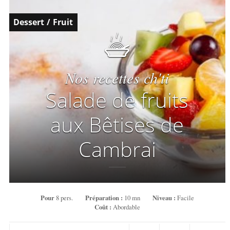
Dessert
/
Fruit
Nos recettes ch'ti
Salade de fruits
aux Bêtises de
Cambrai
Pour
8 pers.
Préparation :
10 mn
Niveau :
Facile
Coût :
Abordable