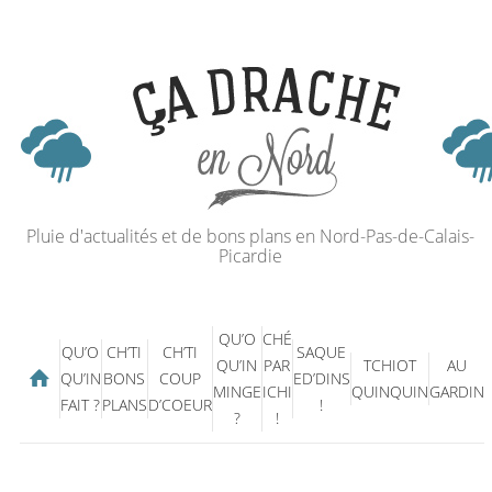
Pluie d'actualités et de bons plans en Nord-Pas-de-Calais-
Picardie
QU’O
CHÉ
QU’O
CH’TI
CH’TI
SAQUE
QU’IN
PAR
TCHIOT
AU
QU’IN
BONS
COUP
ED’DINS
MINGE
ICHI
QUINQUIN
GARDIN
FAIT ?
PLANS
D’COEUR
!
?
!