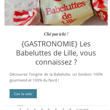
Ché par ichi !
{GASTRONOMIE} Les
Babeluttes de Lille, vous
connaissez ?
Découvrez l’origine de la Babelutte, un bonbon 100%
gourmand et 100% du Nord !
Lire la suite
1
2
3
4
5
6
7
8
suivant →