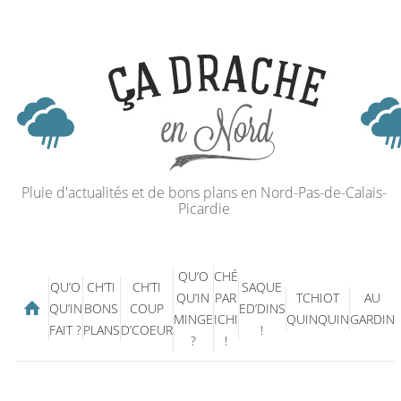
Pluie d'actualités et de bons plans en Nord-Pas-de-Calais-
Picardie
QU’O
CHÉ
QU’O
CH’TI
CH’TI
SAQUE
QU’IN
PAR
TCHIOT
AU
QU’IN
BONS
COUP
ED’DINS
MINGE
ICHI
QUINQUIN
GARDIN
FAIT ?
PLANS
D’COEUR
!
?
!