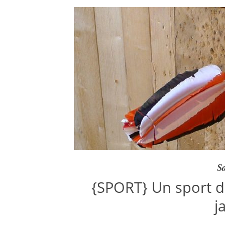
Sa
{SPORT} Un sport de
j