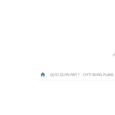
P
QU’O QU’IN FAIT ?
CH’TI BONS PLANS