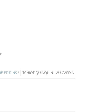
ie
E ED’DINS !
TCHIOT QUINQUIN
AU GARDIN