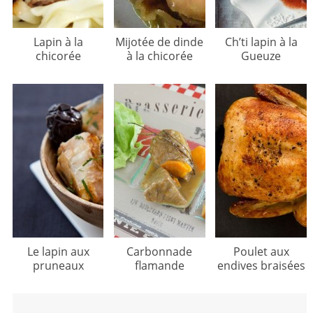
Lapin à la
Mijotée de dinde
Ch’ti lapin à la
chicorée
à la chicorée
Gueuze
Le lapin aux
Carbonnade
Poulet aux
pruneaux
flamande
endives braisées