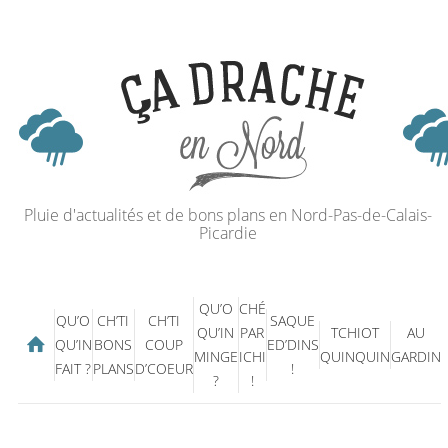
Pluie d'actualités et de bons plans en Nord-Pas-de-Calais-
Picardie
QU’O
CHÉ
QU’O
CH’TI
CH’TI
SAQUE
QU’IN
PAR
TCHIOT
AU
QU’IN
BONS
COUP
ED’DINS
MINGE
ICHI
QUINQUIN
GARDIN
FAIT ?
PLANS
D’COEUR
!
?
!