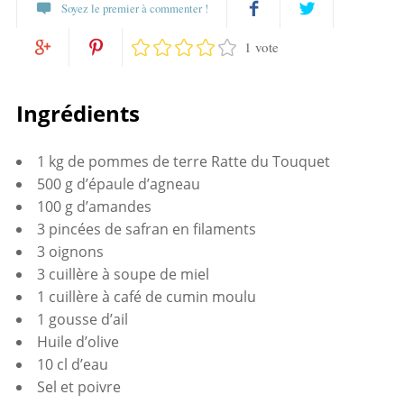
Soyez le premier à commenter !
1 vote
Partagez
Twittez
Partagez
Pin
sur
Ingrédients
sur
it
Facebook
1 kg de pommes de terre Ratte du Touquet
Google+
500 g d’épaule d’agneau
100 g d’amandes
3 pincées de safran en filaments
3 oignons
3 cuillère à soupe de miel
1 cuillère à café de cumin moulu
1 gousse d’ail
Huile d’olive
10 cl d’eau
Sel et poivre