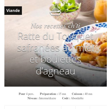
Viande
Nos recettes ch'ti
Ratte du Touquet
safranées au miel
et boulettes
d’agneau
Pour
4 pers.
Préparation :
15 mn
Cuisson :
40 mn
Niveau :
Intermédiaire
Coût :
Abordable