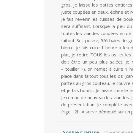
gros, je laisse les pattes entière
juste coupées en deux, échine et ro
je fais revenir les cuisses de pou
sera suffisant. Lorsque la peu du 
toutes les viandes coupées en dé d
faitout. Sel, poivre, 5/6 baies de g
bierre, je fais cuire 1 heure à feu 
plat, je retire TOUS les os, et les 
doit être un peu plus salée). Je 
« touiller »). on remet à cuire 1 
place dans faitout tous les os (car
pattes au gros couteau. je couvre a
et je fais bouillir. Je laisse cuire 
Je remue de nouveau les viandes. Je
de présentation. Je complète avec l
frigo 12h. A servir démoulé sur un plat
Sophie Clarisse
13 mai 2016 à 8 