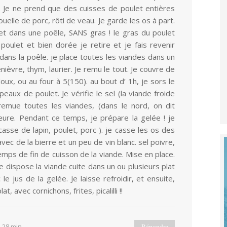
s. Je ne prend que des cuisses de poulet entières
uelle de porc, rôti de veau. Je garde les os à part.
let dans une poêle, SANS gras ! le gras du poulet
poulet et bien dorée je retire et je fais revenir
ans la poêle. je place toutes les viandes dans un
enièvre, thym, laurier. Je remu le tout. Je couvre de
doux, ou au four à 5(150). au bout d’ 1h, je sors le
peaux de poulet. Je vérifie le sel (la viande froide
remue toutes les viandes, (dans le nord, on dit
heure. Pendant ce temps, je prépare la gelée ! je
casse de lapin, poulet, porc ). je casse les os des
vec de la bierre et un peu de vin blanc. sel poivre,
le temps de fin de cuisson de la viande. Mise en place.
 dispose la viande cuite dans un ou plusieurs plat
e jus de la gelée. Je laisse refroidir, et ensuite,
, avec cornichons, frites, picalilli !!
h 28 min
Répondre