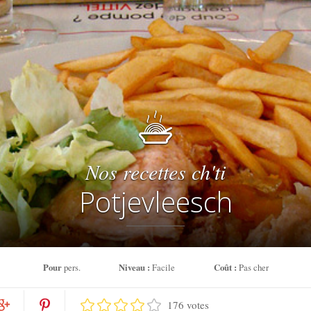
Nos recettes ch'ti
Potjevleesch
Pour
pers.
Niveau :
Facile
Coût :
Pas cher
176 votes