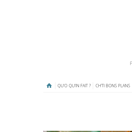
P
QU’O QU’IN FAIT ?
CH’TI BONS PLANS