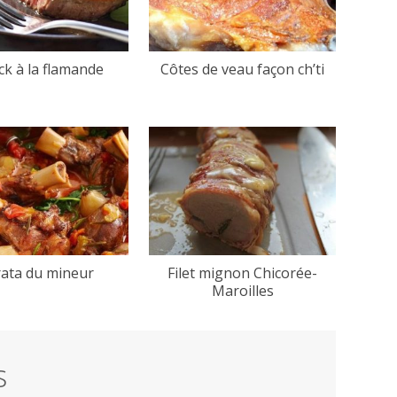
ck à la flamande
Côtes de veau façon ch’ti
rata du mineur
Filet mignon Chicorée-
Maroilles
s