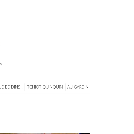
e
E ED’DINS !
TCHIOT QUINQUIN
AU GARDIN