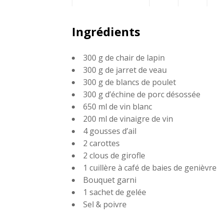
Partagez
Twittez
Ingrédients
sur
300 g de chair de lapin
Facebook
300 g de jarret de veau
300 g de blancs de poulet
300 g d’échine de porc désossée
650 ml de vin blanc
200 ml de vinaigre de vin
4 gousses d’ail
2 carottes
2 clous de girofle
1 cuillère à café de baies de genièvre
Bouquet garni
1 sachet de gelée
Sel & poivre