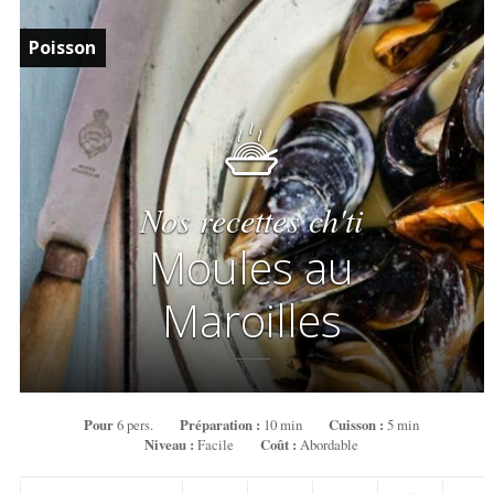
Poisson
Nos recettes ch'ti
Moules au
Maroilles
Pour
6 pers.
Préparation :
10 min
Cuisson :
5 min
Niveau :
Facile
Coût :
Abordable