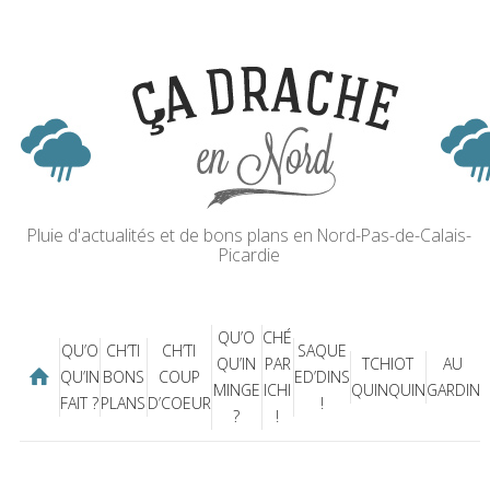
Pluie d'actualités et de bons plans en Nord-Pas-de-Calais-
Picardie
QU’O
CHÉ
QU’O
CH’TI
CH’TI
SAQUE
QU’IN
PAR
TCHIOT
AU
QU’IN
BONS
COUP
ED’DINS
MINGE
ICHI
QUINQUIN
GARDIN
FAIT ?
PLANS
D’COEUR
!
?
!