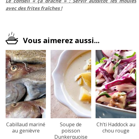
Le conseil « ça drache » : Servir aussitôt les moules
avec des frites fraîches !
Vous aimerez aussi...
Cabillaud mariné
Soupe de
Ch’ti Haddock au
au genièvre
poisson
chou rouge
Dunkerquoise