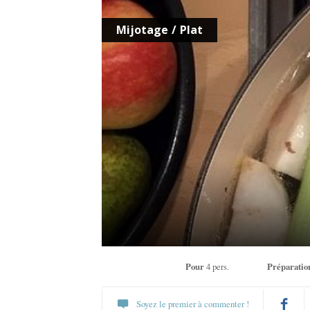
Mijotage
/
Plat
Pour
4 pers.
Préparatio
Soyez le premier à commenter !