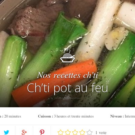
Nos recettes ch'ti
Ch’ti pot au feu
n :
20 minutes
Cuisson :
3 heures et trente minutes
Niveau :
Interm
1 vote