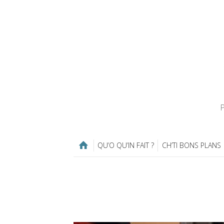
P
QU’O QU’IN FAIT ?
CH’TI BONS PLANS