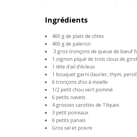
Partagez
Ingrédients
sur
400 g de plats de côtes
Faceboo
400 g de paleron
3 gros tronçons de queue de bœuf fi
1 oignon piqué de trois clous de girof
1 tête d’ail d’Arleux
1 bouquet garni (laurier, thym, persil
6 tronçons d’os à moelle
1/2 petit chou vert pommé
6 petits navets
4 grosses carottes de Tilques
3 petit poireaux
6 petits panais
Gros sel et poivre