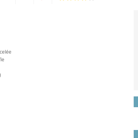
Twittez
Partagez
Pin
sur
it
k
Google+
celée
le
)