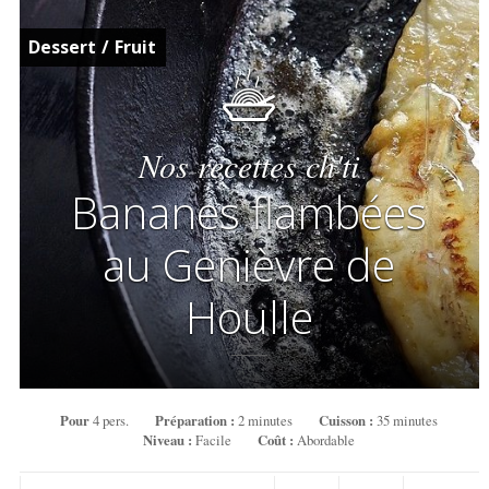
Dessert
/
Fruit
Nos recettes ch'ti
Bananes flambées
au Genièvre de
Houlle
Pour
4 pers.
Préparation :
2 minutes
Cuisson :
35 minutes
Niveau :
Facile
Coût :
Abordable