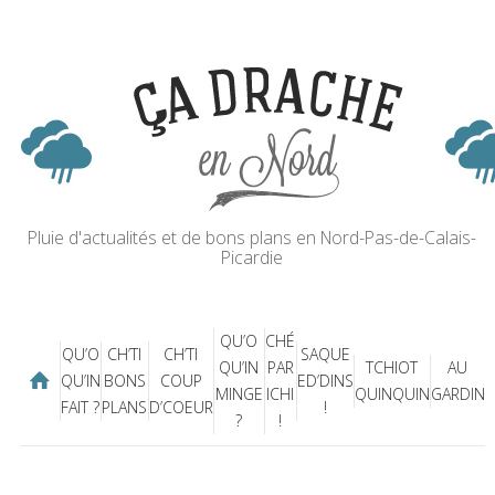
Pluie d'actualités et de bons plans en Nord-Pas-de-Calais-
Picardie
QU’O
CHÉ
QU’O
CH’TI
CH’TI
SAQUE
QU’IN
PAR
TCHIOT
AU
QU’IN
BONS
COUP
ED’DINS
MINGE
ICHI
QUINQUIN
GARDIN
FAIT ?
PLANS
D’COEUR
!
?
!