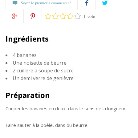
Soyez le premier à commenter !
1 vote
Partagez
Twittez
Partagez
Pin
sur
Ingrédients
sur
it
Facebook
4 bananes
Google+
Une noisette de beurre
2 cuillère à soupe de sucre
Un demi verre de genièvre
Préparation
Couper les bananes en deux, dans le sens de la longueur.
Faire sauter à la poêle, dans du beurre.