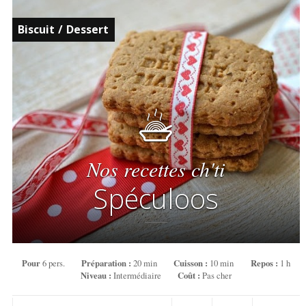
Biscuit
/
Dessert
Nos recettes ch'ti
Spéculoos
Pour
6 pers.
Préparation :
20 min
Cuisson :
10 min
Repos :
1 h
Niveau :
Intermédiaire
Coût :
Pas cher