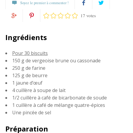
Soyez le premier à commenter !
17 votes
Partagez
Twittez
Partagez
Pin
sur
Ingrédients
sur
it
Facebook
Pour 30 biscuits
Google+
150 g de vergeoise brune ou cassonade
250 g de farine
125 g de beurre
1 jaune d’œuf
4 cuillère à soupe de lait
1/2 cuillère à café de bicarbonate de soude
1 cuillère à café de mélange quatre-épices
Une pincée de sel
Préparation