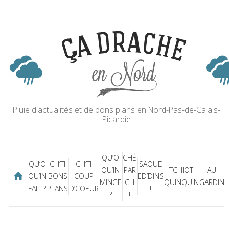
Pluie d'actualités et de bons plans en Nord-Pas-de-Calais-
Picardie
QU’O
CHÉ
QU’O
CH’TI
CH’TI
SAQUE
QU’IN
PAR
TCHIOT
AU
QU’IN
BONS
COUP
ED’DINS
MINGE
ICHI
QUINQUIN
GARDIN
FAIT ?
PLANS
D’COEUR
!
?
!