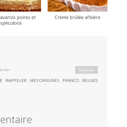
bavarois poires et
Crème brûlée al’bière
spéculoos
03 min
Répondre
E RAPPELER MES’ORIGINES FRANCO BELGES
entaire