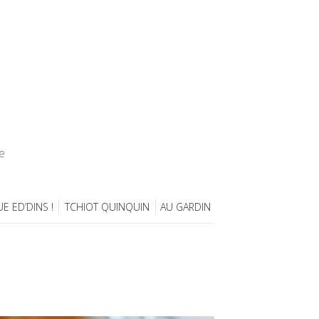
e
E ED’DINS !
TCHIOT QUINQUIN
AU GARDIN