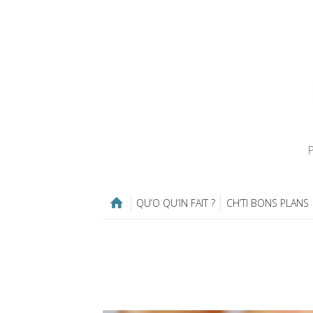
P
QU’O QU’IN FAIT ?
CH’TI BONS PLANS