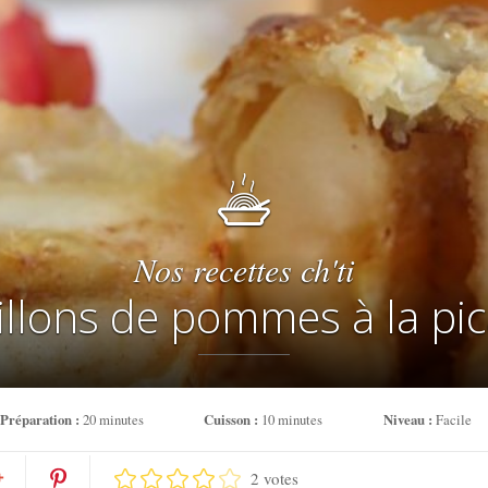
Nos recettes ch'ti
llons de pommes à la pi
Préparation :
20 minutes
Cuisson :
10 minutes
Niveau :
Facile
2 votes