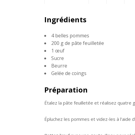
Partagez
Twittez
Pa
Ingrédients
sur
sur
4 belles pommes
Facebook
Go
200 g de pâte feuilletée
1 œuf
Sucre
Beurre
Gelée de coings
Préparation
Étalez la pâte feuilletée et réalisez quatr
Épluchez les pommes et videz-les à l’aide 