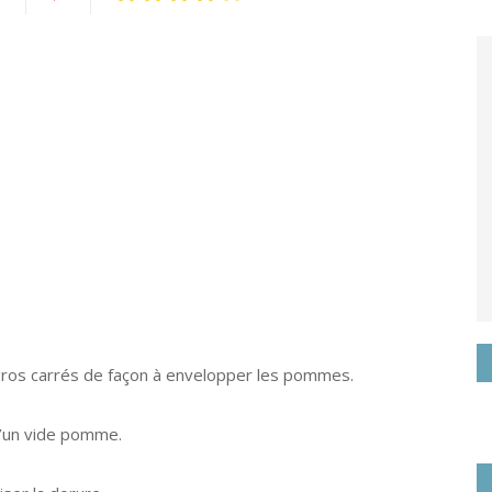
rtagez
Pin
it
ogle+
e gros carrés de façon à envelopper les pommes.
d’un vide pomme.