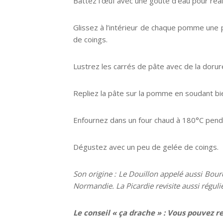
Battez l’œuf avec une goute d’eau pour réali
Glissez à l’intérieur de chaque pomme une 
de coings.
Lustrez les carrés de pâte avec de la doru
Repliez la pâte sur la pomme en soudant bien
Enfournez dans un four chaud à 180°C pend
Dégustez avec un peu de gelée de coings.
Son origine :
Le Douillon appelé aussi Bourde
Normandie. La Picardie revisite aussi régul
Le conseil « ça drache » : Vous pouvez r