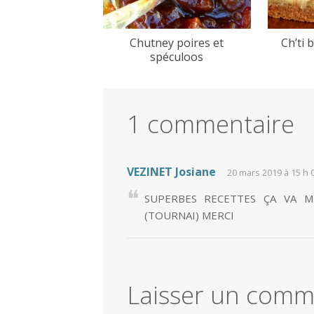
Chutney poires et
Ch’ti 
spéculoos
1 commentaire
VEZINET Josiane
20 mars 2019 à 15 h 
SUPERBES RECETTES ÇA VA M
(TOURNAI) MERCI
Laisser un comm