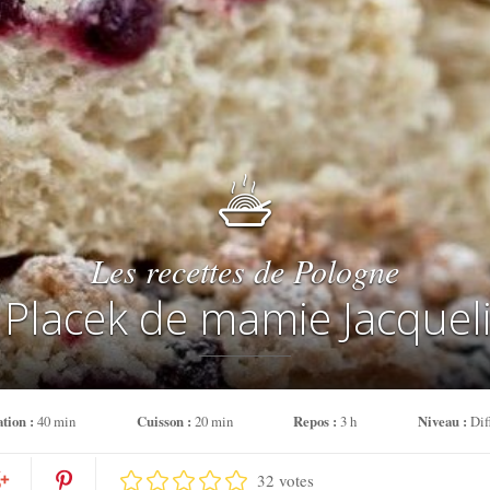
Les recettes de Pologne
 Placek de mamie Jacquel
tion :
40 min
Cuisson :
20 min
Repos :
3 h
Niveau :
Diff
32 votes