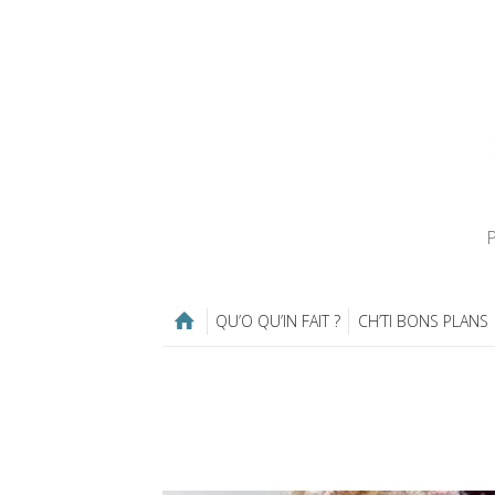
P
QU’O QU’IN FAIT ?
CH’TI BONS PLANS