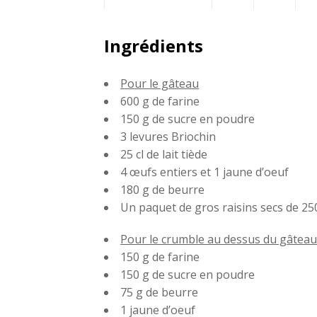
Partagez
Twittez
P
Ingrédients
sur
su
Pour le gâteau
Facebook
G
600 g de farine
150 g de sucre en poudre
3 levures Briochin
25 cl de lait tiède
4 œufs entiers et 1 jaune d’oeuf
180 g de beurre
Un paquet de gros raisins secs de 25
Pour le crumble au dessus du gâteau
150 g de farine
150 g de sucre en poudre
75 g de beurre
1 jaune d’oeuf