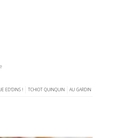
e
E ED’DINS !
TCHIOT QUINQUIN
AU GARDIN