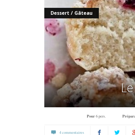
Dessert
/
Gâteau
Le
Pour
6 pers.
Prépara
4 commentaires