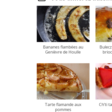
Bananes flambées au
Bulecz
Genièvre de Houlle
brio
Tarte flamande aux
Ch’ti t
pommes