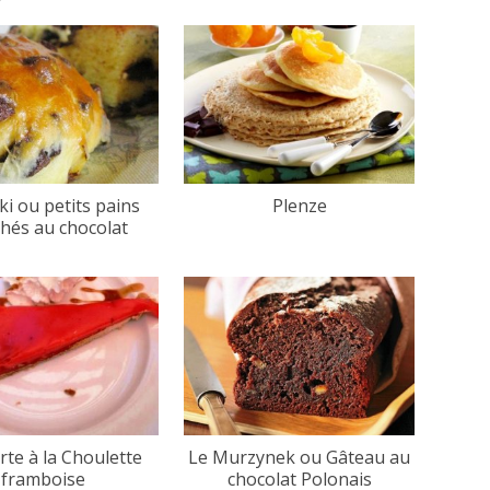
ki ou petits pains
Plenze
chés au chocolat
arte à la Choulette
Le Murzynek ou Gâteau au
framboise
chocolat Polonais