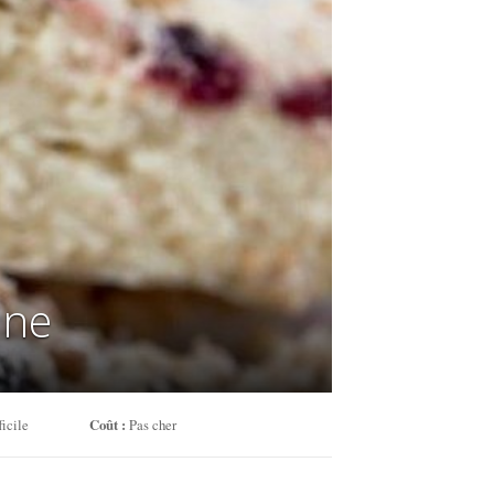
ine
icile
Coût :
Pas cher