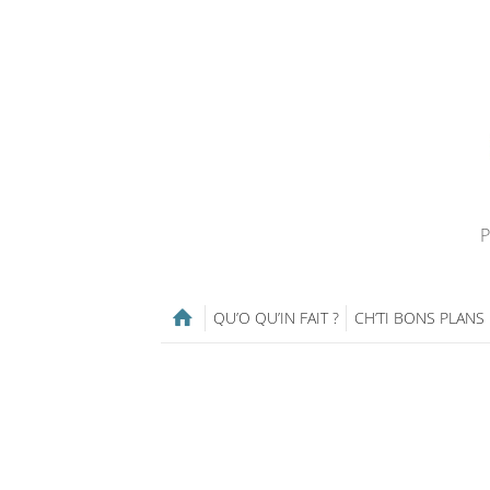
P
QU’O QU’IN FAIT ?
CH’TI BONS PLANS