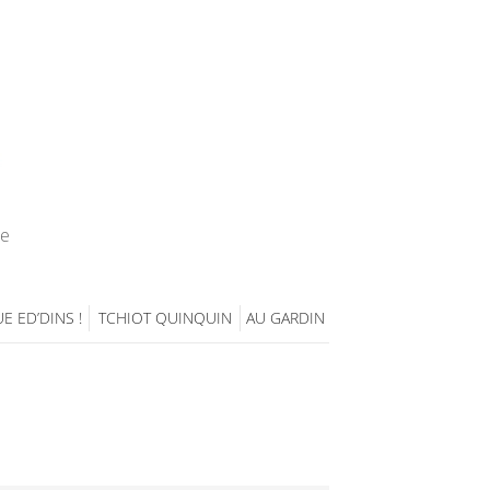
ie
E ED’DINS !
TCHIOT QUINQUIN
AU GARDIN