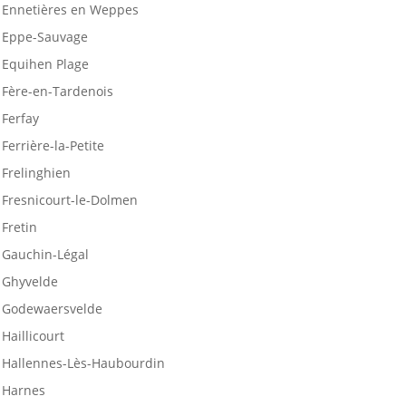
Ennetières en Weppes
Eppe-Sauvage
Equihen Plage
Fère-en-Tardenois
Ferfay
Ferrière-la-Petite
Frelinghien
Fresnicourt-le-Dolmen
Fretin
Gauchin-Légal
Ghyvelde
Godewaersvelde
Haillicourt
Hallennes-Lès-Haubourdin
Harnes