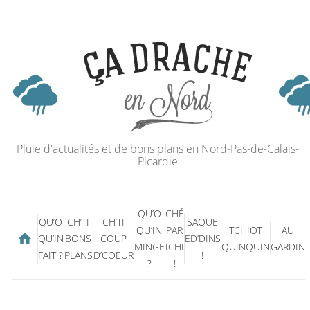
Pluie d'actualités et de bons plans en Nord-Pas-de-Calais-
Picardie
QU’O
CHÉ
QU’O
CH’TI
CH’TI
SAQUE
QU’IN
PAR
TCHIOT
AU
QU’IN
BONS
COUP
ED’DINS
MINGE
ICHI
QUINQUIN
GARDIN
FAIT ?
PLANS
D’COEUR
!
?
!