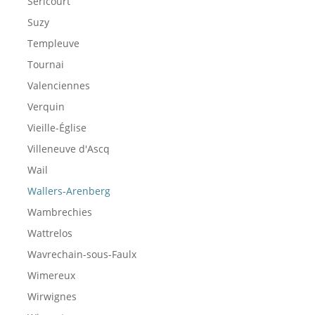
Séricourt
Suzy
Templeuve
Tournai
Valenciennes
Verquin
Vieille-Église
Villeneuve d'Ascq
Wail
Wallers-Arenberg
Wambrechies
Wattrelos
Wavrechain-sous-Faulx
Wimereux
Wirwignes