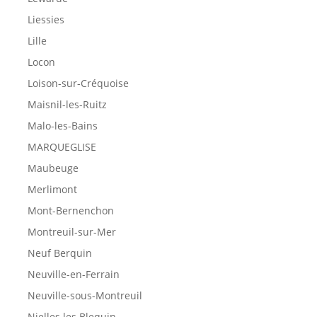
Liessies
Lille
Locon
Loison-sur-Créquoise
Maisnil-les-Ruitz
Malo-les-Bains
MARQUEGLISE
Maubeuge
Merlimont
Mont-Bernenchon
Montreuil-sur-Mer
Neuf Berquin
Neuville-en-Ferrain
Neuville-sous-Montreuil
Nielles les Blequin