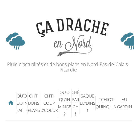
Pluie d'actualités et de bons plans en Nord-Pas-de-Calais-
Picardie
QU’O
CHÉ
QU’O
CH’TI
CH’TI
SAQUE
QU’IN
PAR
TCHIOT
AU
QU’IN
BONS
COUP
ED’DINS
MINGE
ICHI
QUINQUIN
GARDIN
FAIT ?
PLANS
D’COEUR
!
?
!