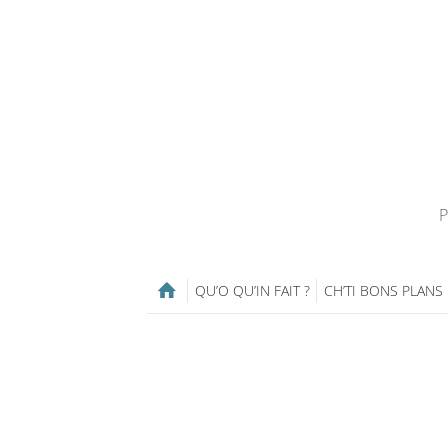
P
QU’O QU’IN FAIT ?
CH’TI BONS PLANS