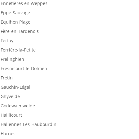
Ennetières en Weppes
Eppe-Sauvage
Equihen Plage
Fère-en-Tardenois
Ferfay
Ferrière-la-Petite
Frelinghien
Fresnicourt-le-Dolmen
Fretin
Gauchin-Légal
Ghyvelde
Godewaersvelde
Haillicourt
Hallennes-Lès-Haubourdin
Harnes