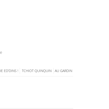
ie
E ED’DINS !
TCHIOT QUINQUIN
AU GARDIN