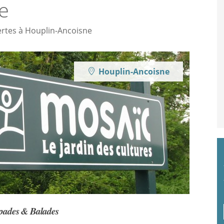
e
vertes à Houplin-Ancoisne
Houplin-Ancoisne
pades & Balades