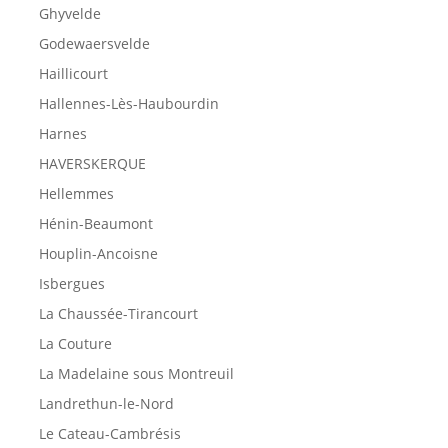
Ghyvelde
Godewaersvelde
Haillicourt
Hallennes-Lès-Haubourdin
Harnes
HAVERSKERQUE
Hellemmes
Hénin-Beaumont
Houplin-Ancoisne
Isbergues
La Chaussée-Tirancourt
La Couture
La Madelaine sous Montreuil
Landrethun-le-Nord
Le Cateau-Cambrésis