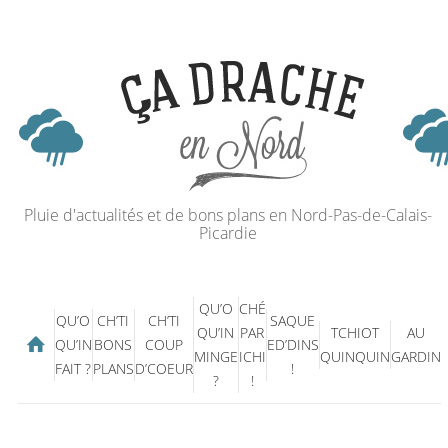
Pluie d'actualités et de bons plans en Nord-Pas-de-Calais-
Picardie
QU’O
CHÉ
QU’O
CH’TI
CH’TI
SAQUE
QU’IN
PAR
TCHIOT
AU
QU’IN
BONS
COUP
ED’DINS
MINGE
ICHI
QUINQUIN
GARDIN
FAIT ?
PLANS
D’COEUR
!
?
!