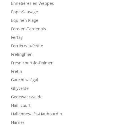
Ennetières en Weppes
Eppe-Sauvage
Equihen Plage
Fère-en-Tardenois
Ferfay
Ferrière-la-Petite
Frelinghien
Fresnicourt-le-Dolmen
Fretin
Gauchin-Légal
Ghyvelde
Godewaersvelde
Haillicourt
Hallennes-Lès-Haubourdin
Harnes