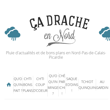
Pluie d'actualités et de bons plans en Nord-Pas-de-Calais-
Picardie
QU’O
CHÉ
QU’O
CH’TI
CH’TI
SAQUE
QU’IN
PAR
TCHIOT
AU
QU’IN
BONS
COUP
ED’DINS
MINGE
ICHI
QUINQUIN
GARDIN
FAIT ?
PLANS
D’COEUR
!
?
!