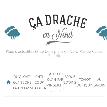
Pluie d'actualités et de bons plans en Nord-Pas-de-Calais-
Picardie
QU’O
CHÉ
QU’O
CH’TI
CH’TI
SAQUE
QU’IN
PAR
TCHIOT
AU
QU’IN
BONS
COUP
ED’DINS
MINGE
ICHI
QUINQUIN
GARDIN
FAIT ?
PLANS
D’COEUR
!
?
!