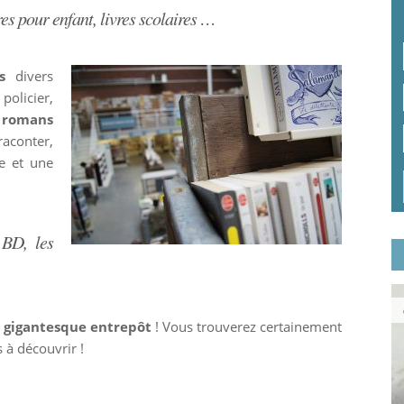
es pour enfant, livres scolaires …
s
divers
policier,
x romans
aconter,
e et une
 BD, les
 gigantesque entrepôt
! Vous trouverez certainement
 à découvrir !