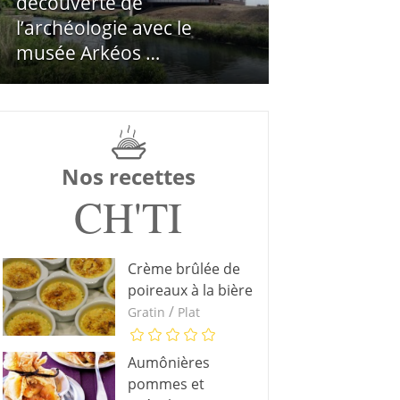
découverte de
l’archéologie avec le
musée Arkéos …
Nos recettes
CH'TI
Crème brûlée de
poireaux à la bière
/
Gratin
Plat
Aumônières
pommes et