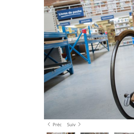
Préc
Suiv