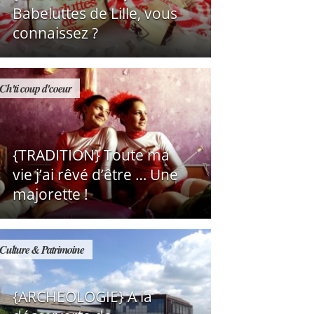
Babeluttes de Lille, vous
connaissez ?
Ch'ti coup d'coeur
{TRADITION} Toute ma
vie j’ai rêvé d’être … Une
majorette !
Culture & Patrimoine
{ARCHEOLOGIE} A la