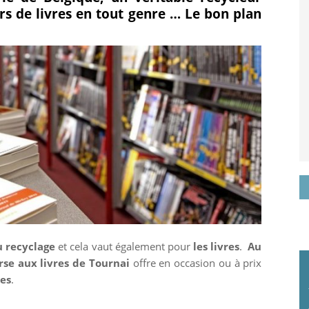
rs de livres en tout genre … Le bon plan
sur
it
k
Google+
u recyclage
et cela vaut également pour
les livres
.
Au
rse aux livres de Tournai
offre en occasion ou à prix
mes
.