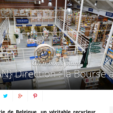
Ch'ti bons plans
} Direction : la Bourse au
Twittez
Partagez
Pin
ie de Belgique, un véritable recycleur