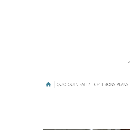
P
QU’O QU’IN FAIT ?
CH’TI BONS PLANS