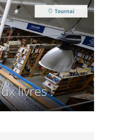
Tournai
x livres !