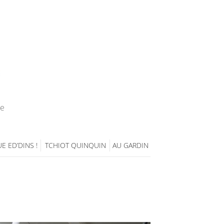
ie
E ED’DINS !
TCHIOT QUINQUIN
AU GARDIN