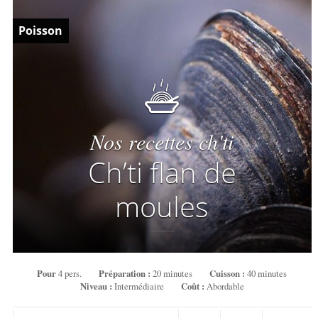
Poisson
Nos recettes ch'ti
Ch’ti flan de
moules
Pour
4 pers.
Préparation :
20 minutes
Cuisson :
40 minutes
Niveau :
Intermédiaire
Coût :
Abordable