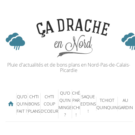
Pluie d'actualités et de bons plans en Nord-Pas-de-Calais-
Picardie
QU’O
CHÉ
QU’O
CH’TI
CH’TI
SAQUE
QU’IN
PAR
TCHIOT
AU
QU’IN
BONS
COUP
ED’DINS
MINGE
ICHI
QUINQUIN
GARDIN
FAIT ?
PLANS
D’COEUR
!
?
!