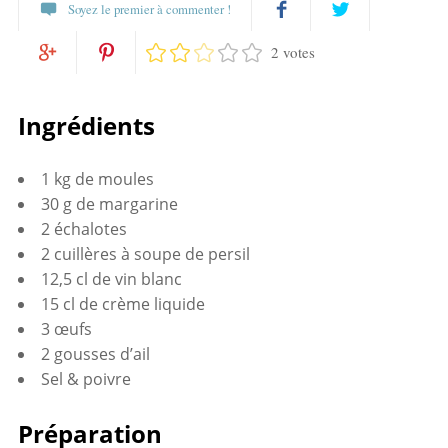
Soyez le premier à commenter !
2 votes
Partagez
Twittez
Partagez
Pin
sur
Ingrédients
sur
it
Facebook
1 kg de moules
Google+
30 g de margarine
2 échalotes
2 cuillères à soupe de persil
12,5 cl de vin blanc
15 cl de crème liquide
3 œufs
2 gousses d’ail
Sel & poivre
Préparation