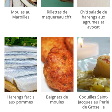
Moules au
Rillettes de
Ch’ti salade de
Maroilles
maquereau ch’ti
harengs aux
agrumes et
avocat
Harengs farcis
Beignets de
Coquilles Saint-
aux pommes
moules
Jacques au Perlé
de Groseille