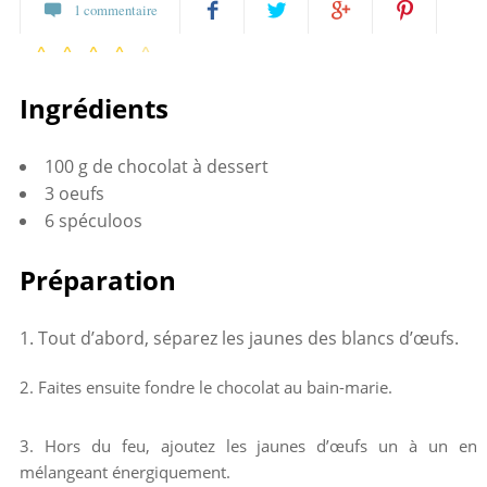
1 commentaire
8 votes
Partagez
Twittez
Partagez
Pin
Ingrédients
sur
sur
it
Facebook
Google+
100 g de chocolat à dessert
3 oeufs
6 spéculoos
Préparation
Tout d’abord, séparez les jaunes des blancs d’œufs.
2. Faites ensuite fondre le chocolat au bain-marie.
3. Hors du feu, ajoutez les jaunes d’œufs un à un en
mélangeant énergiquement.