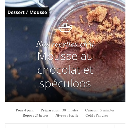
Dessert
/
Mousse
Nos recettes ch'ti
Mousse au
chocolat et
spéculoos
Pour
4 pers.
Préparation :
30 minutes
Cuisson :
5 minutes
Repos :
24 heures
Niveau :
Facile
Coût :
Pas cher