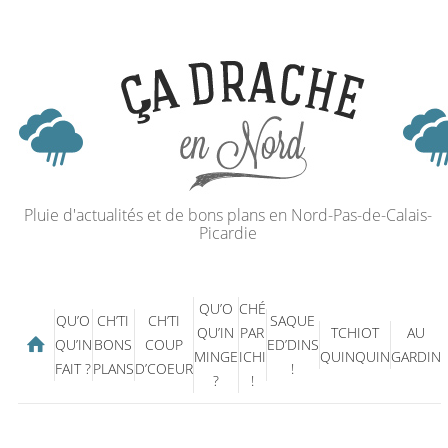
Pluie d'actualités et de bons plans en Nord-Pas-de-Calais-
Picardie
QU’O
CHÉ
QU’O
CH’TI
CH’TI
SAQUE
QU’IN
PAR
TCHIOT
AU
QU’IN
BONS
COUP
ED’DINS
MINGE
ICHI
QUINQUIN
GARDIN
FAIT ?
PLANS
D’COEUR
!
?
!