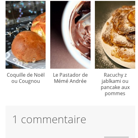
Coquille de Noël
Le Pastador de
Racuchy z
ou Cougnou
Mémé Andrée
jablkami ou
pancake aux
pommes
1 commentaire