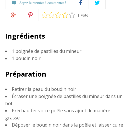
Soyez le premier à commenter !
1 vote
Partagez
Twittez
Partagez
Pin
sur
Ingrédients
sur
it
Facebook
1 poignée de pastilles du mineur
Google+
1 boudin noir
Préparation
Retirer la peau du boudin noir
Écraser une poignée de pastilles du mineur dans un
bol
Préchauffer votre poêle sans ajout de matière
grasse
Déposer le boudin noir dans la poêle et laisser cuire