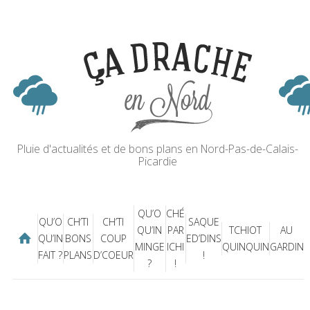
Pluie d'actualités et de bons plans en Nord-Pas-de-Calais-
Picardie
QU’O
CHÉ
QU’O
CH’TI
CH’TI
SAQUE
QU’IN
PAR
TCHIOT
AU
QU’IN
BONS
COUP
ED’DINS
MINGE
ICHI
QUINQUIN
GARDIN
FAIT ?
PLANS
D’COEUR
!
?
!