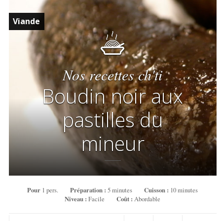
Viande
Nos recettes ch'ti
Boudin noir aux
pastilles du
mineur
Pour
1 pers.
Préparation :
5 minutes
Cuisson :
10 minutes
Niveau :
Facile
Coût :
Abordable