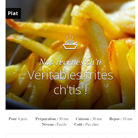
Plat
Nos recettes ch'ti
Véritables frites
ch’tis !
Pour
4 pers.
Préparation :
30 mn
Cuisson :
30 mn
Repos :
10 mn
Niveau :
Facile
Coût :
Pas cher