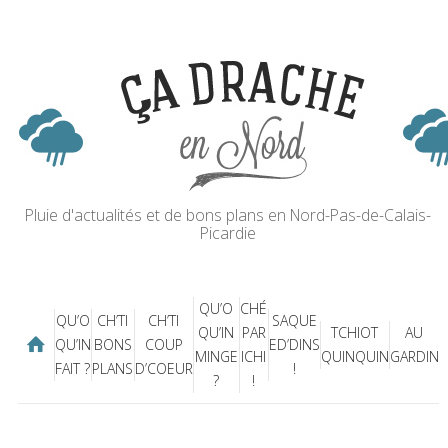
Pluie d'actualités et de bons plans en Nord-Pas-de-Calais-
Picardie
QU’O
CHÉ
QU’O
CH’TI
CH’TI
SAQUE
QU’IN
PAR
TCHIOT
AU
QU’IN
BONS
COUP
ED’DINS
MINGE
ICHI
QUINQUIN
GARDIN
FAIT ?
PLANS
D’COEUR
!
?
!