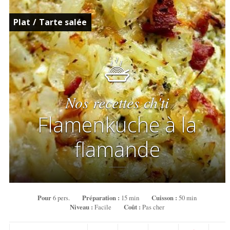
Plat
/
Tarte salée
Nos recettes ch'ti
Flamenkuche à la
flamande
Pour
6 pers.
Préparation :
15 min
Cuisson :
50 min
Niveau :
Facile
Coût :
Pas cher