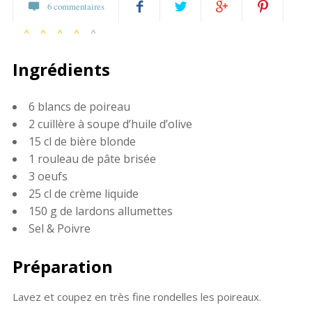
6 commentaires
1 vote
Partagez
Twittez
Partagez
Pin
Ingrédients
sur
sur
it
Facebook
Google+
6 blancs de poireau
2 cuillère à soupe d’huile d’olive
15 cl de bière blonde
1 rouleau de pâte brisée
3 oeufs
25 cl de crème liquide
150 g de lardons allumettes
Sel & Poivre
Préparation
Lavez et coupez en très fine rondelles les poireaux.