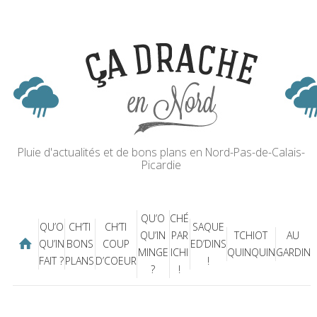
Pluie d'actualités et de bons plans en Nord-Pas-de-Calais-
Picardie
QU’O
CHÉ
QU’O
CH’TI
CH’TI
SAQUE
QU’IN
PAR
TCHIOT
AU
QU’IN
BONS
COUP
ED’DINS
MINGE
ICHI
QUINQUIN
GARDIN
FAIT ?
PLANS
D’COEUR
!
?
!