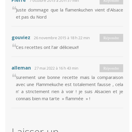
Pierre
7 octobre 2015 à 20 h 57 min
Répondre
Juste dommage que la flamenkuchen vient d’Alsace
et pas du Nord
gouviez
26 novembre 2015 à 18 h 22 min
Répondre
Ces recettes ont l’air délicieux!!
alleman
27 mai 2022 à 16 h 43 min
Répondre
surement une bonne recette mais la comparaison
avec une Flammekuche est totalement fausse , cela
n’ a strictement rien à voir ! je suis Alsacien et je
connais bien ma tarte » flammée » !
Laisser un