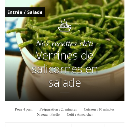
Entrée
/
Salade
Nos recettes ch'ti
Verrines de
salicornes en
salade
Pour
4 pers.
Préparation :
20 minutes
Cuisson :
10 minutes
Niveau :
Facile
Coût :
Assez cher