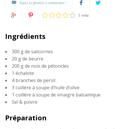
Soyez le premier à commenter !
1 vote
Partagez
Twittez
Partagez
Pin
sur
Ingrédients
sur
it
Facebook
300 g de salicornes
Google+
20 g de beurre
200 g de noix de pétoncles
1 échalote
4 branches de persil
3 cuillère à soupe d’huile d’olive
1 cuillère à soupe de vinaigre balsamique
Sel & poivre
Préparation