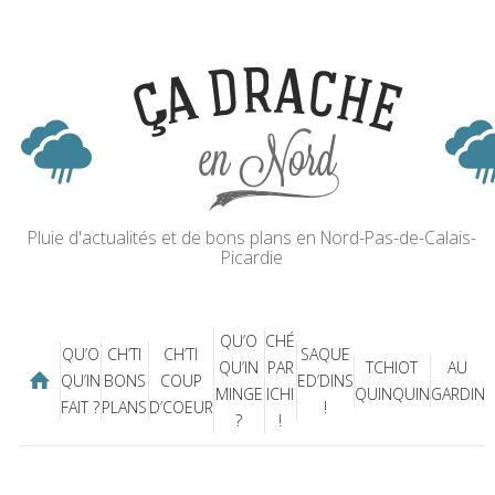
Pluie d'actualités et de bons plans en Nord-Pas-de-Calais-
Picardie
QU’O
CHÉ
QU’O
CH’TI
CH’TI
SAQUE
QU’IN
PAR
TCHIOT
AU
QU’IN
BONS
COUP
ED’DINS
MINGE
ICHI
QUINQUIN
GARDIN
FAIT ?
PLANS
D’COEUR
!
?
!