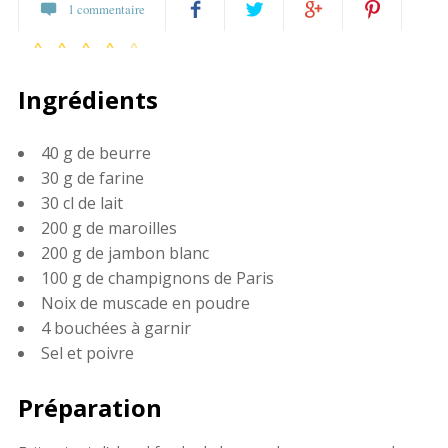
1 commentaire
7 votes
Partagez
Twittez
Partagez
Pin
Ingrédients
sur
sur
it
Facebook
Google+
40 g de beurre
30 g de farine
30 cl de lait
200 g de maroilles
200 g de jambon blanc
100 g de champignons de Paris
Noix de muscade en poudre
4 bouchées à garnir
Sel et poivre
Préparation