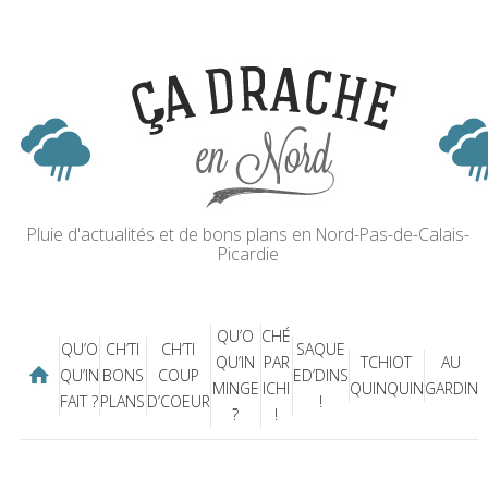
Pluie d'actualités et de bons plans en Nord-Pas-de-Calais-
Picardie
QU’O
CHÉ
QU’O
CH’TI
CH’TI
SAQUE
QU’IN
PAR
TCHIOT
AU
QU’IN
BONS
COUP
ED’DINS
MINGE
ICHI
QUINQUIN
GARDIN
FAIT ?
PLANS
D’COEUR
!
?
!