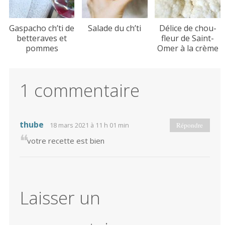
Gaspacho ch’ti de
Salade du ch’ti
Délice de chou-
betteraves et
fleur de Saint-
pommes
Omer à la crème
1 commentaire
thube
18 mars 2021 à 11 h 01 min
Répondre
votre recette est bien
Laisser un