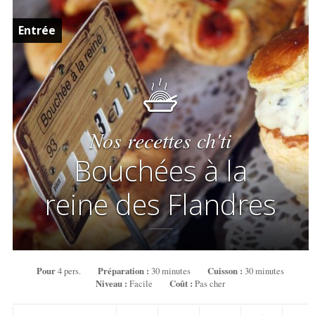
Entrée
Nos recettes ch'ti
Bouchées à la
reine des Flandres
Pour
4 pers.
Préparation :
30 minutes
Cuisson :
30 minutes
Niveau :
Facile
Coût :
Pas cher