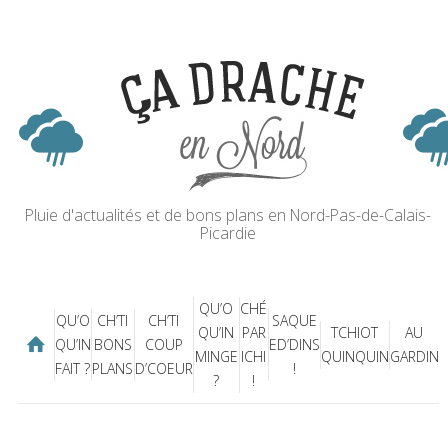
Pluie d'actualités et de bons plans en Nord-Pas-de-Calais-
Picardie
QU’O
CHÉ
QU’O
CH’TI
CH’TI
SAQUE
QU’IN
PAR
TCHIOT
AU
QU’IN
BONS
COUP
ED’DINS
MINGE
ICHI
QUINQUIN
GARDIN
FAIT ?
PLANS
D’COEUR
!
?
!