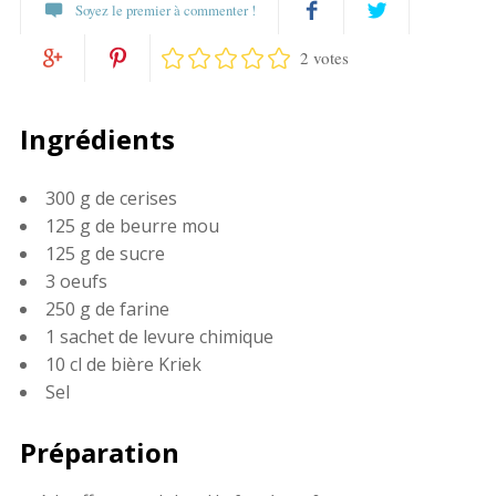
Soyez le premier à commenter !
2 votes
Partagez
Twittez
Partagez
Pin
sur
Ingrédients
sur
it
Facebook
300 g de cerises
Google+
125 g de beurre mou
125 g de sucre
3 oeufs
250 g de farine
1 sachet de levure chimique
10 cl de bière Kriek
Sel
Préparation