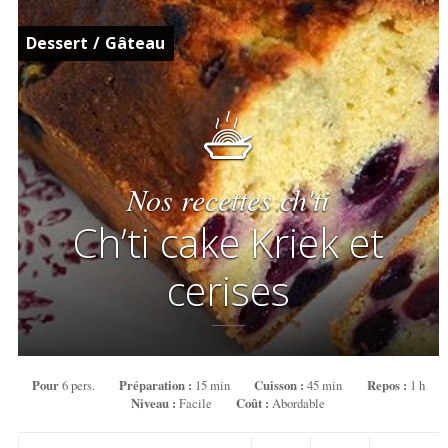
Dessert
/
Gâteau
Nos recettes ch'ti
Ch’ti cake Kriek et
cerises
Pour
6 pers.
Préparation :
15 min
Cuisson :
45 min
Repos :
1 h
Niveau :
Facile
Coût :
Abordable