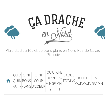
Pluie d'actualités et de bons plans en Nord-Pas-de-Calais-
Picardie
QU’O
CHÉ
QU’O
CH’TI
CH’TI
SAQUE
QU’IN
PAR
TCHIOT
AU
QU’IN
BONS
COUP
ED’DINS
MINGE
ICHI
QUINQUIN
GARDIN
FAIT ?
PLANS
D’COEUR
!
?
!