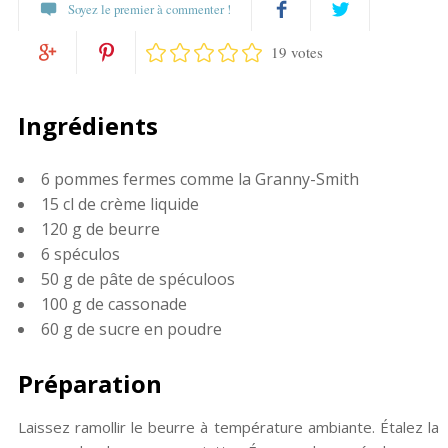
Soyez le premier à commenter !
19 votes
Partagez
Twittez
Partagez
Pin
sur
Ingrédients
sur
it
Facebook
6 pommes fermes comme la Granny-Smith
Google+
15 cl de crème liquide
120 g de beurre
6 spéculos
50 g de pâte de spéculoos
100 g de cassonade
60 g de sucre en poudre
Préparation
Laissez ramollir le beurre à température ambiante. Étalez la