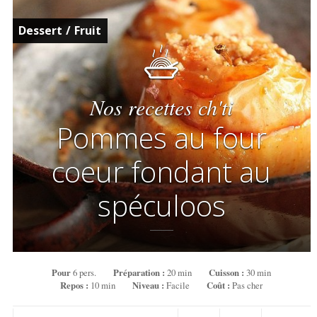
Dessert
/
Fruit
Nos recettes ch'ti
Pommes au four
coeur fondant au
spéculoos
Pour
6 pers.
Préparation :
20 min
Cuisson :
30 min
Repos :
10 min
Niveau :
Facile
Coût :
Pas cher