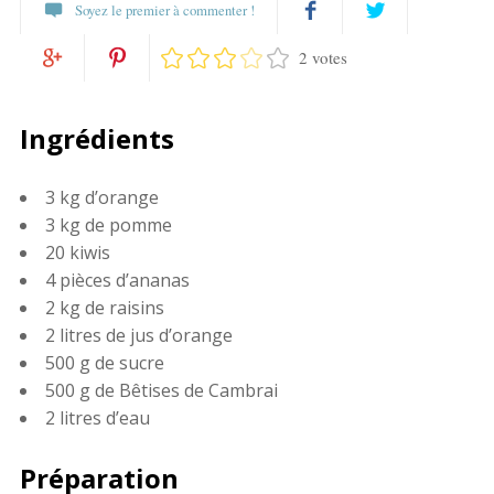
Soyez le premier à commenter !
2 votes
Partagez
Twittez
Partagez
Pin
sur
Ingrédients
sur
it
Facebook
3 kg d’orange
Google+
3 kg de pomme
20 kiwis
4 pièces d’ananas
2 kg de raisins
2 litres de jus d’orange
500 g de sucre
500 g de Bêtises de Cambrai
2 litres d’eau
Préparation