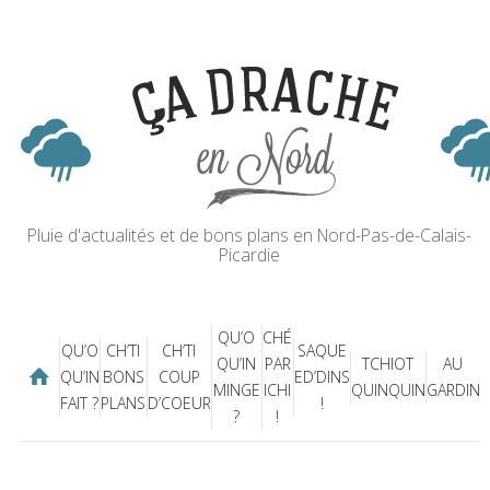
Pluie d'actualités et de bons plans en Nord-Pas-de-Calais-
Picardie
QU’O
CHÉ
QU’O
CH’TI
CH’TI
SAQUE
QU’IN
PAR
TCHIOT
AU
QU’IN
BONS
COUP
ED’DINS
MINGE
ICHI
QUINQUIN
GARDIN
FAIT ?
PLANS
D’COEUR
!
?
!