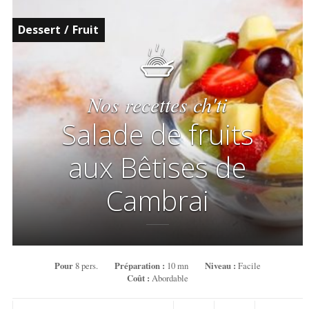
Dessert
/
Fruit
Nos recettes ch'ti
Salade de fruits
aux Bêtises de
Cambrai
Pour
8 pers.
Préparation :
10 mn
Niveau :
Facile
Coût :
Abordable