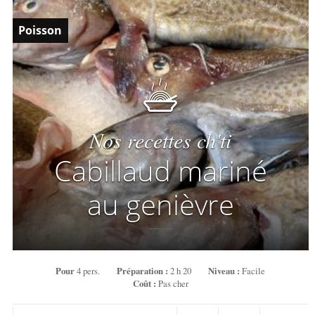
Poisson
Nos recettes ch'ti
Cabillaud mariné
au genièvre
Pour
4 pers.
Préparation :
2 h 20
Niveau :
Facile
Coût :
Pas cher