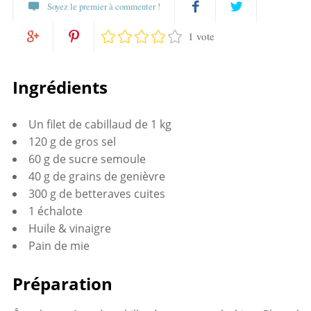
Soyez le premier à commenter !
1 vote
Partagez
Twittez
Partagez
Pin
sur
Ingrédients
sur
it
Facebook
Un filet de cabillaud de 1 kg
Google+
120 g de gros sel
60 g de sucre semoule
40 g de grains de genièvre
300 g de betteraves cuites
1 échalote
Huile & vinaigre
Pain de mie
Préparation