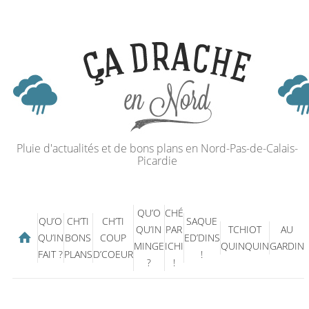
Pluie d'actualités et de bons plans en Nord-Pas-de-Calais-
Picardie
QU’O
CHÉ
QU’O
CH’TI
CH’TI
SAQUE
QU’IN
PAR
TCHIOT
AU
QU’IN
BONS
COUP
ED’DINS
MINGE
ICHI
QUINQUIN
GARDIN
FAIT ?
PLANS
D’COEUR
!
?
!