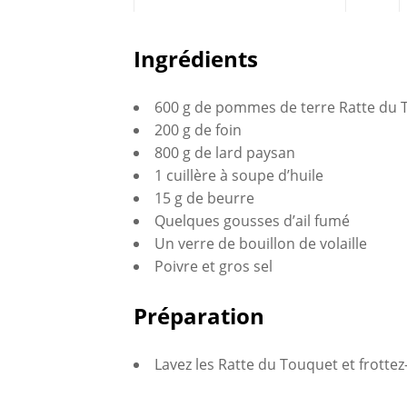
Partagez
Ingrédients
sur
600 g de pommes de terre Ratte du 
Faceboo
200 g de foin
800 g de lard paysan
1 cuillère à soupe d’huile
15 g de beurre
Quelques gousses d’ail fumé
Un verre de bouillon de volaille
Poivre et gros sel
Préparation
Lavez les Ratte du Touquet et frottez-