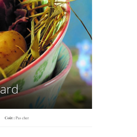
lard
Coût :
Pas cher