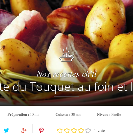
Nos recettes ch'ti
te du Touquet au foin et 
Préparation :
10 mn
Cuisson :
30 mn
Niveau :
Facile
1 vote