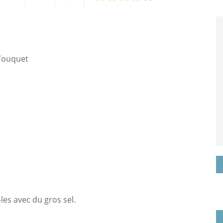
Twittez
Partagez
Pin
sur
it
Touquet
k
Google+
les avec du gros sel.