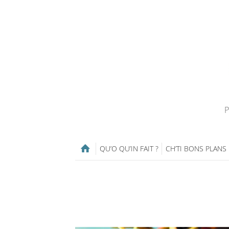
P
QU’O QU’IN FAIT ?
CH’TI BONS PLANS