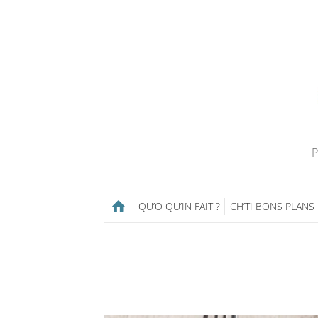
P
QU’O QU’IN FAIT ?
CH’TI BONS PLANS