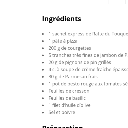
Partagez
Ingrédients
sur
1 sachet express de Ratte du Touque
Faceboo
1 pâte à pizza
200 g de courgettes
5 tranches très fines de jambon de 
20 g de pignons de pin grillés
4 c. à soupe de crème fraîche épaiss
30 g de Parmesan frais
1 pot de pesto rouge aux tomates s
Feuilles de cresson
Feuilles de basilic
1 filet d’huile d’olive
Sel et poivre
Préparation