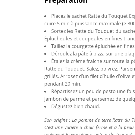
Placez le sachet Ratte du Touquet Ex
cuire 5 min à puissance maximale (> 800
Sortez les Ratte du Touquet du sache
Épluchez-les et coupez-les en fines tran
Taillez la courgette épluchée en fine
Déroulez la pâte à pizza sur une plaq
Étalez la crème fraîche sur toute la 
Ratte du Touquet. Salez, poivrez. Pars
grillés. Arrosez d’un filet d’huile d’oli
pendant 20 min.
Répartissez un peu de pesto une fois 
jambon de parme et parsemez de quelques
Dégustez bien chaud.
Son origine :
La pomme de terre Ratte du Tou
C’est une variété à chair ferme et à la peau 
seulement 6 agriculteurs autour du Touquet, e