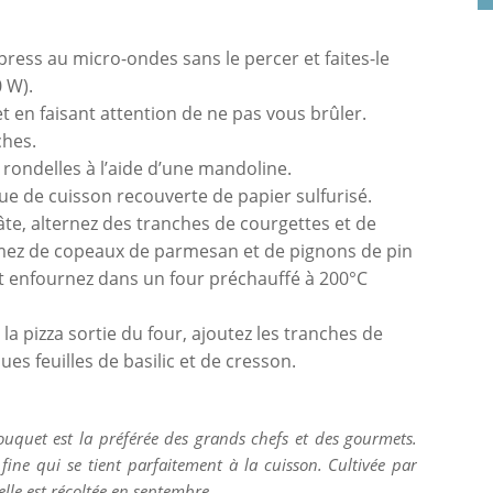
press au micro-ondes sans le percer et faites-le
 W).
t en faisant attention de ne pas vous brûler.
ches.
s rondelles à l’aide d’une mandoline.
ue de cuisson recouverte de papier sulfurisé.
pâte, alternez des tranches de courgettes et de
emez de copeaux de parmesan et de pignons de pin
ve et enfournez dans un four préchauffé à 200°C
la pizza sortie du four, ajoutez les tranches de
 feuilles de basilic et de cresson.
quet est la préférée des grands chefs et des gourmets.
fine qui se tient parfaitement à la cuisson. Cultivée par
lle est récoltée en septembre.