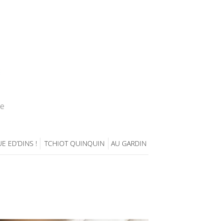
ie
E ED’DINS !
TCHIOT QUINQUIN
AU GARDIN