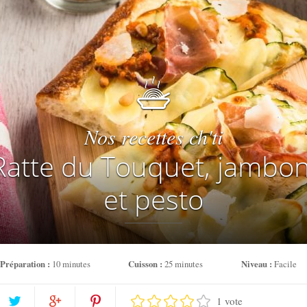
Nos recettes ch'ti
 Ratte du Touquet, jambo
et pesto
Préparation :
10 minutes
Cuisson :
25 minutes
Niveau :
Facile
1 vote