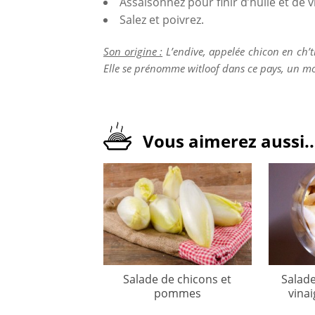
Assaisonnez pour finir d’huile et de v
Salez et poivrez.
Son origine :
L’endive, appelée chicon en ch’ti
Elle se prénomme witloof dans ce pays, un mot
Vous aimerez aussi..
Salade de chicons et
Salade
pommes
vinai