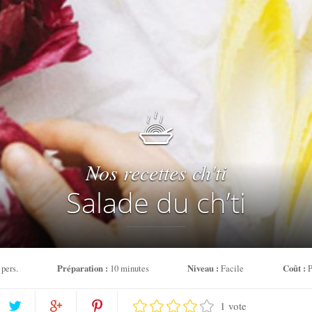
Nos recettes ch'ti
Salade du ch’ti
 pers.
Préparation :
10 minutes
Niveau :
Facile
Coût :
P
1 vote