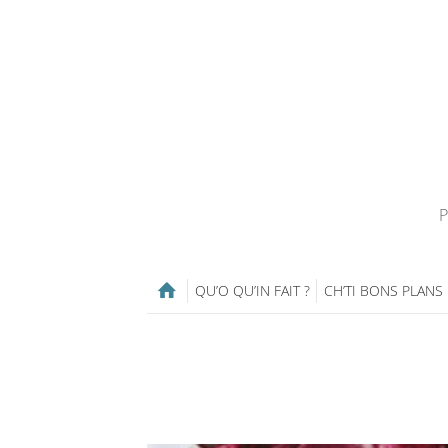
P
QU’O QU’IN FAIT ?
CH’TI BONS PLANS