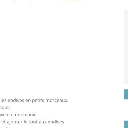
Twittez
Partagez
Pin
sur
it
k
Google+
 les endives en petits morceaux.
adier.
rave en morceaux.
et ajouter le tout aux endives.