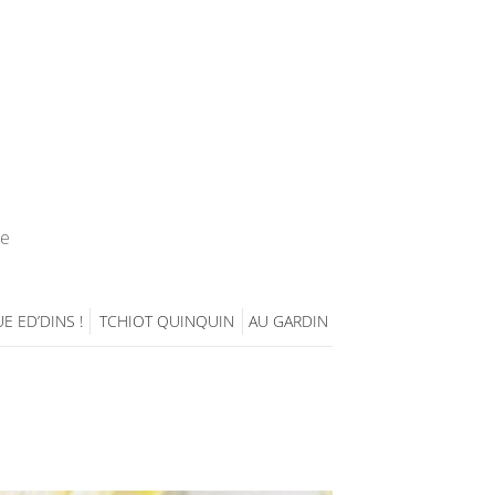
ie
E ED’DINS !
TCHIOT QUINQUIN
AU GARDIN