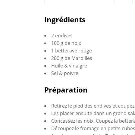
Partagez
Ingrédients
sur
2 endives
Faceboo
100 g de noix
1 betterave rouge
200 g de Maroilles
Huile & vinaigre
Sel & poivre
Préparation
Retirez le pied des endives et coupez
Les placer ensuite dans un grand sal
Concassez les noix. Coupez la bette
Découpez le fromage en petits cubes 