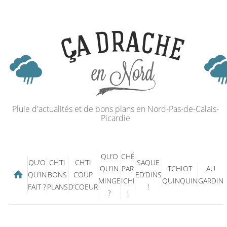
Pluie d'actualités et de bons plans en Nord-Pas-de-Calais-
Picardie
QU’O
CHÉ
QU’O
CH’TI
CH’TI
SAQUE
QU’IN
PAR
TCHIOT
AU
QU’IN
BONS
COUP
ED’DINS
MINGE
ICHI
QUINQUIN
GARDIN
FAIT ?
PLANS
D’COEUR
!
?
!