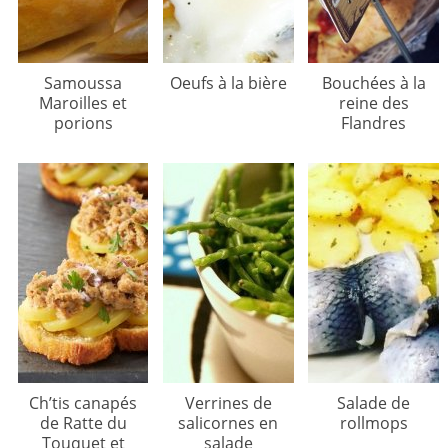
Samoussa
Oeufs à la bière
Bouchées à la
Maroilles et
reine des
porions
Flandres
Ch’tis canapés
Verrines de
Salade de
de Ratte du
salicornes en
rollmops
Touquet et
salade