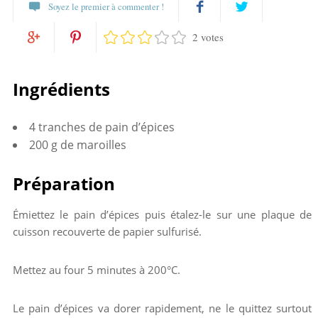
Soyez le premier à commenter !
2 votes
Partagez
Twittez
Partagez
Pin
sur
Ingrédients
sur
it
Facebook
4 tranches de pain d’épices
Google+
200 g de maroilles
Préparation
Émiettez le pain d’épices puis étalez-le sur une plaque de
cuisson recouverte de papier sulfurisé.
Mettez au four 5 minutes à 200°C.
Le pain d’épices va dorer rapidement, ne le quittez surtout