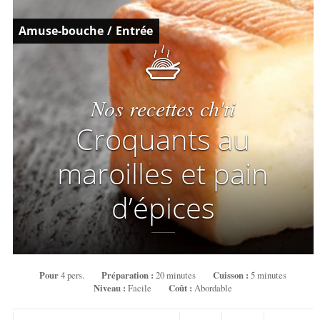
Amuse-bouche
/
Entrée
Nos recettes ch'ti
Croquants au
maroilles et pain
d’épices
Pour
4 pers.
Préparation :
20 minutes
Cuisson :
5 minutes
Niveau :
Facile
Coût :
Abordable