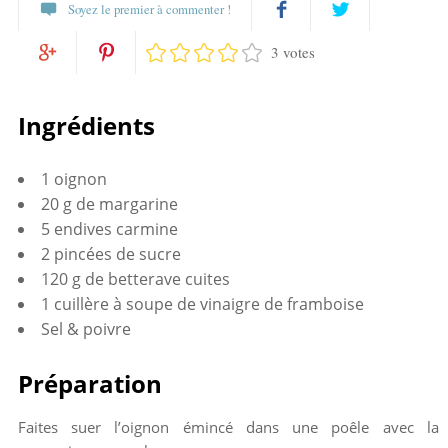
Soyez le premier à commenter !
3 votes
Partagez
Twittez
Partagez
Pin
sur
Ingrédients
sur
it
Facebook
1 oignon
Google+
20 g de margarine
5 endives carmine
2 pincées de sucre
120 g de betterave cuites
1 cuillère à soupe de vinaigre de framboise
Sel & poivre
Préparation
Faites suer l’oignon émincé dans une poêle avec la