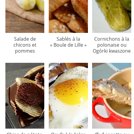
Salade de
Sablés à la
Cornichons à la
chicons et
« Boule de Lille »
polonaise ou
pommes
Ogórki kwaszone