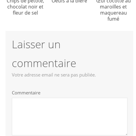
Chips de pétote,
Oeufs à la bière
Œuf cocotte au
chocolat noir et
maroilles et
fleur de sel
maquereau
fumé
Laisser un
commentaire
Votre adresse email ne sera pas publiée.
Commentaire