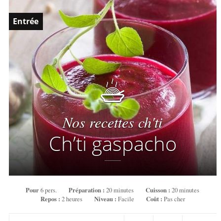
Entrée
Nos recettes ch'ti
Ch’ti gaspacho
Pour
6 pers.
Préparation :
20 minutes
Cuisson :
20 minutes
Repos :
2 heures
Niveau :
Facile
Coût :
Pas cher