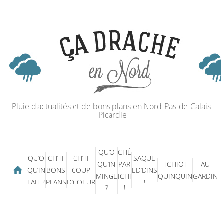
Pluie d'actualités et de bons plans en Nord-Pas-de-Calais-
Picardie
QU’O
CHÉ
QU’O
CH’TI
CH’TI
SAQUE
QU’IN
PAR
TCHIOT
AU
QU’IN
BONS
COUP
ED’DINS
MINGE
ICHI
QUINQUIN
GARDIN
FAIT ?
PLANS
D’COEUR
!
?
!