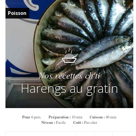
Poisson
Nos recettes ch'ti
Harengs au gratin
Pour
6 pers.
Préparation :
10 min
Cuisson :
40 min
Niveau :
Facile
Coût :
Pas cher