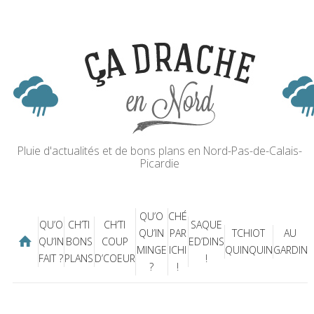
Pluie d'actualités et de bons plans en Nord-Pas-de-Calais-
Picardie
QU’O
CHÉ
QU’O
CH’TI
CH’TI
SAQUE
QU’IN
PAR
TCHIOT
AU
QU’IN
BONS
COUP
ED’DINS
MINGE
ICHI
QUINQUIN
GARDIN
FAIT ?
PLANS
D’COEUR
!
?
!