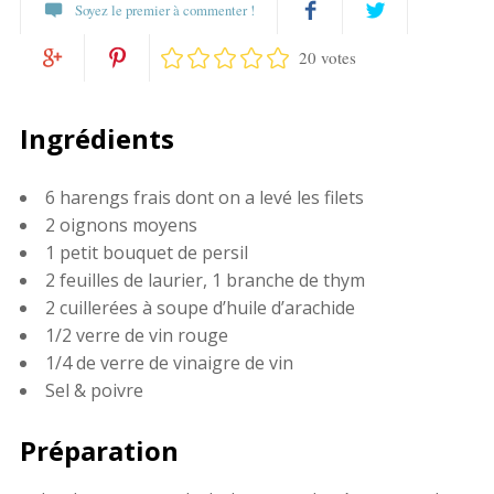
Soyez le premier à commenter !
20 votes
Partagez
Twittez
Partagez
Pin
sur
Ingrédients
sur
it
Facebook
6 harengs frais dont on a levé les filets
Google+
2 oignons moyens
1 petit bouquet de persil
2 feuilles de laurier, 1 branche de thym
2 cuillerées à soupe d’huile d’arachide
1/2 verre de vin rouge
1/4 de verre de vinaigre de vin
Sel & poivre
Préparation