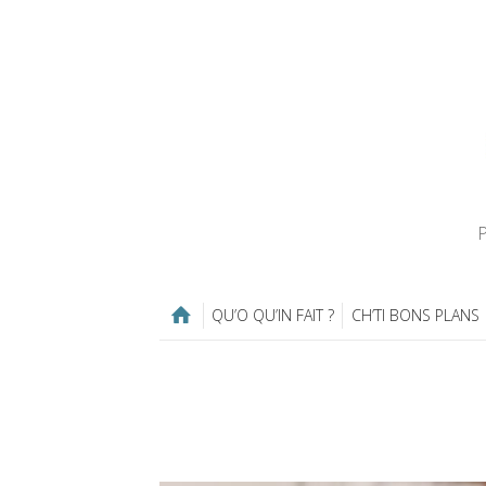
P
QU’O QU’IN FAIT ?
CH’TI BONS PLANS