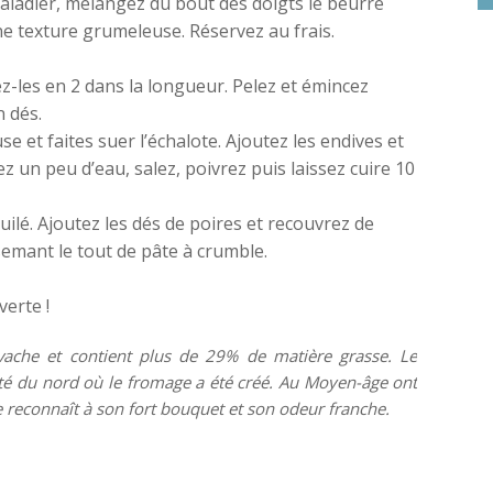
saladier, mélangez du bout des doigts le beurre
une texture grumeleuse. Réservez au frais.
z-les en 2 dans la longueur. Pelez et émincez
n dés.
se et faites suer l’échalote. Ajoutez les endives et
ez un peu d’eau, salez, poivrez puis laissez cuire 10
uilé. Ajoutez les dés de poires et recouvrez de
emant le tout de pâte à crumble.
erte !
vache et contient plus de 29% de matière grasse. Le
ité du nord où le fromage a été créé. Au Moyen-âge ont
le reconnaît à son fort bouquet et son odeur franche.