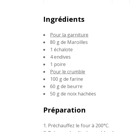
Partagez
Ingrédients
sur
Pour la garniture
Faceboo
80 g de Maroilles
1 échalote
4 endives
1 poire
Pour le crumble
100 g de farine
60 g de beurre
50 g de noix hachées
Préparation
Préchauffez le four à 200°C.