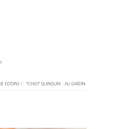
e
E ED’DINS !
TCHIOT QUINQUIN
AU GARDIN