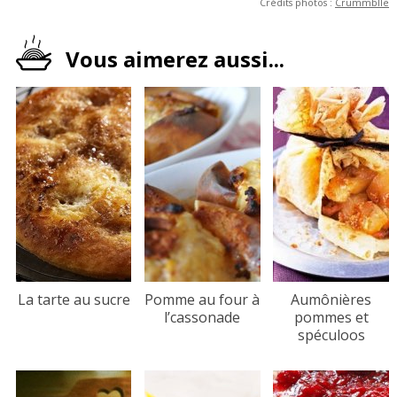
Crédits photos :
Crummblle
Vous aimerez aussi...
La tarte au sucre
Pomme au four à
Aumônières
l’cassonade
pommes et
spéculoos