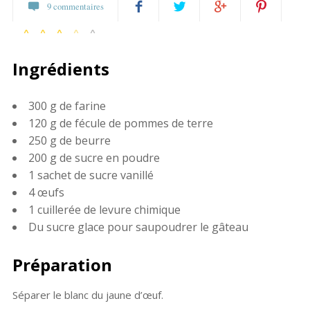
9 commentaires
91 votes
Partagez
Twittez
Partagez
Pin
Ingrédients
sur
sur
it
Facebook
Google+
300 g de farine
120 g de fécule de pommes de terre
250 g de beurre
200 g de sucre en poudre
1 sachet de sucre vanillé
4 œufs
1 cuillerée de levure chimique
Du sucre glace pour saupoudrer le gâteau
Préparation
Séparer le blanc du jaune d’œuf.