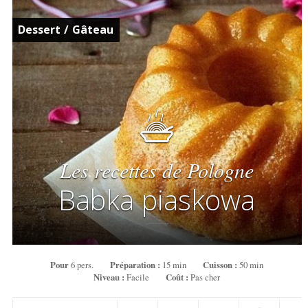
Dessert
/
Gâteau
Les recettes de Pologne
Babka piaskowa
Pour
6 pers.
Préparation :
15 min
Cuisson :
50 min
Niveau :
Facile
Coût :
Pas cher