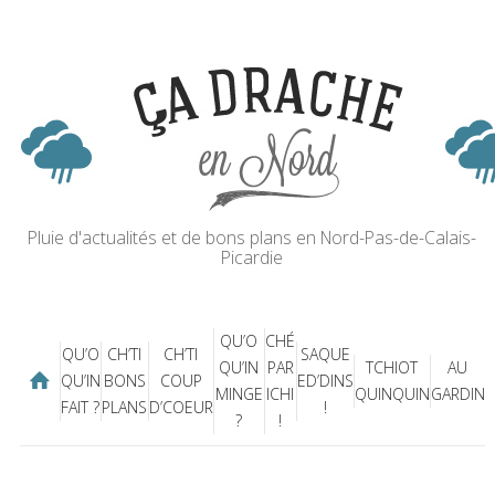
Pluie d'actualités et de bons plans en Nord-Pas-de-Calais-
Picardie
QU’O
CHÉ
QU’O
CH’TI
CH’TI
SAQUE
QU’IN
PAR
TCHIOT
AU
QU’IN
BONS
COUP
ED’DINS
MINGE
ICHI
QUINQUIN
GARDIN
FAIT ?
PLANS
D’COEUR
!
?
!