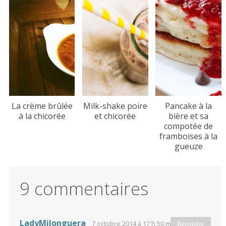
La crème brûlée
Milk-shake poire
Pancake à la
à la chicorée
et chicorée
bière et sa
compotée de
framboises à la
gueuze
9 commentaires
LadyMilonguera
7 octobre 2014 à 17 h 50 min
Répondre