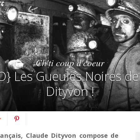
Ch'ti coup d'coeur
} Les Gueules Noires de
Dityvon !
rtagez
Pin
ançais, Claude Dityvon compose de