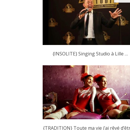
{INSOLITE} Singing Studio à Lille …
{TRADITION} Toute ma vie j’ai rêvé d’êt