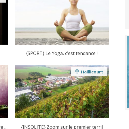
{SPORT} Le Yoga, c’est tendance !
Haillicourt
re …
{INSOLITE} Zoom sur le premier terril