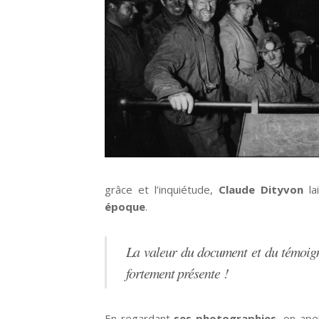
grâce et l’inquiétude,
Claude Dityvon
la
époque
.
La valeur du document et du témoig
fortement présente !
En regardant
ses photographies
, on ape