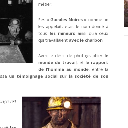
métier.
Ses «
Gueules Noires
» comme on
les appelait, était le nom donné à
tous
les mineurs
ainsi qu’à ceux
qui travaillaient
avec le charbon
.
Avec le désir de photographier
le
monde du travail
, et
le rapport
de l’homme au monde
, entre la
issa
un témoignage social sur la société de son
nage est
rçoit
les