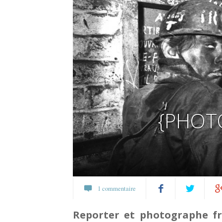
{PHOTO
1 commentaire
Partagez
Twittez
Pa
Reporter et photographe fr