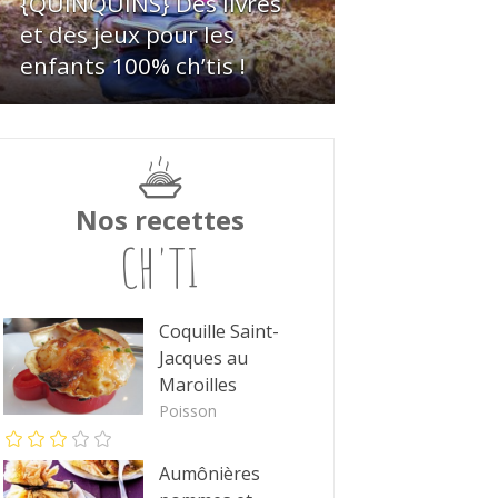
{QUINQUINS} Des livres
et des jeux pour les
enfants 100% ch’tis !
Nos recettes
CH'TI
Coquille Saint-
Jacques au
Maroilles
Poisson
Aumônières