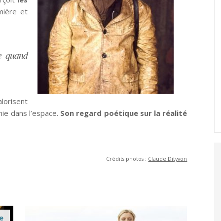
mière et
e quand
orisent
nie dans l’espace.
Son regard poétique sur la réalité
Crédits photos :
Claude Dityvon
le