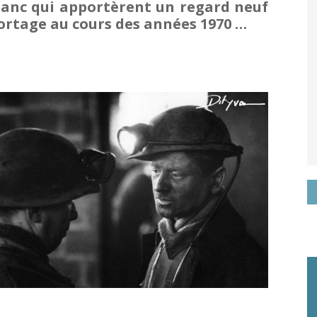
blanc qui apportèrent un regard neuf
it
ortage au cours des années 1970 …
ogle+