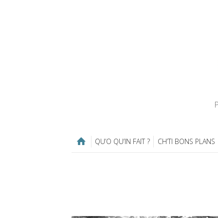
P
QU’O QU’IN FAIT ?
CH’TI BONS PLANS