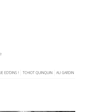
e
E ED’DINS !
TCHIOT QUINQUIN
AU GARDIN