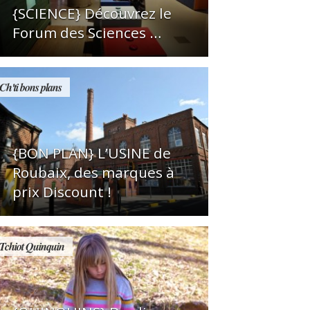
{SCIENCE} Découvrez le
Forum des Sciences …
Ch'ti bons plans
{BON PLAN} L’USINE de
Roubaix, des marques à
prix Discount !
Tchiot Quinquin