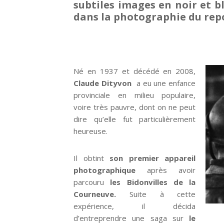
subtiles images en noir et 
sur
sur
dans la photographie du rep
Facebook
Go
Né en 1937 et décédé en 2008,
Claude Dityvon
a eu une enfance
provinciale en milieu populaire,
voire très pauvre, dont on ne peut
dire qu’elle fut particulièrement
heureuse.
Il obtint
son premier appareil
photographique
après avoir
parcouru
les Bidonvilles de la
Courneuve.
Suite à cette
expérience, il décida
d’entreprendre une saga sur
le