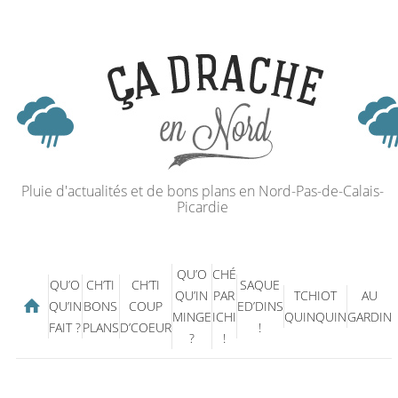
Pluie d'actualités et de bons plans en Nord-Pas-de-Calais-
Picardie
QU’O
CHÉ
QU’O
CH’TI
CH’TI
SAQUE
QU’IN
PAR
TCHIOT
AU
QU’IN
BONS
COUP
ED’DINS
MINGE
ICHI
QUINQUIN
GARDIN
FAIT ?
PLANS
D’COEUR
!
?
!