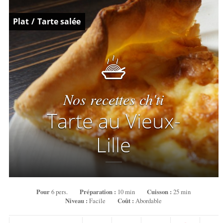
Plat
/
Tarte salée
Nos recettes ch'ti
Tarte au Vieux-
Lille
Pour
6 pers.
Préparation :
10 min
Cuisson :
25 min
Niveau :
Facile
Coût :
Abordable