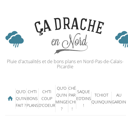
Pluie d'actualités et de bons plans en Nord-Pas-de-Calais-
Picardie
QU’O
CHÉ
QU’O
CH’TI
CH’TI
SAQUE
QU’IN
PAR
TCHIOT
AU
QU’IN
BONS
COUP
ED’DINS
MINGE
ICHI
QUINQUIN
GARDIN
FAIT ?
PLANS
D’COEUR
!
?
!