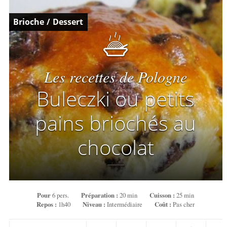
Brioche
/
Dessert
Les recettes de Pologne
Buleczki ou petits
pains briochés au
chocolat
Pour
6 pers.
Préparation :
20 min
Cuisson :
25 min
Repos :
1h40
Niveau :
Intermédiaire
Coût :
Pas cher