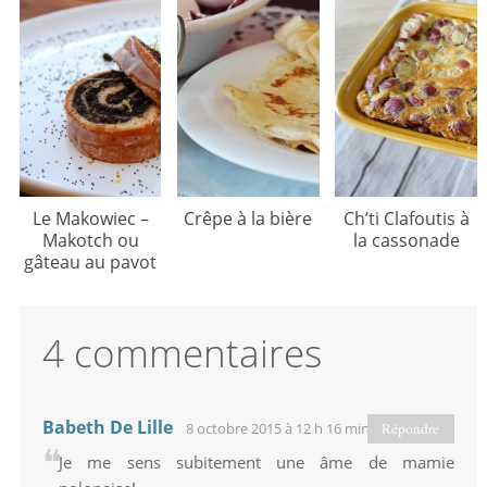
Le Makowiec –
Crêpe à la bière
Ch’ti Clafoutis à
Makotch ou
la cassonade
gâteau au pavot
4 commentaires
Babeth De Lille
8 octobre 2015 à 12 h 16 min
Répondre
Je me sens subitement une âme de mamie