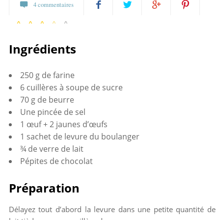
4 commentaires
8 votes
Partagez
Twittez
Partagez
Pin
Ingrédients
sur
sur
it
Facebook
Google+
250 g de farine
6 cuillères à soupe de sucre
70 g de beurre
Une pincée de sel
1 œuf + 2 jaunes d’œufs
1 sachet de levure du boulanger
¾ de verre de lait
Pépites de chocolat
Préparation
Délayez tout d’abord la levure dans une petite quantité de