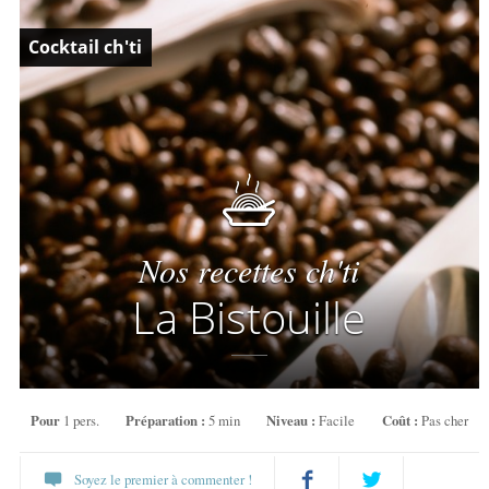
Cocktail ch'ti
Nos recettes ch'ti
La Bistouille
Pour
1 pers.
Préparation :
5 min
Niveau :
Facile
Coût :
Pas cher
Soyez le premier à commenter !