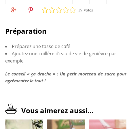
19 votes
Partagez
Twittez
Partagez
Pin
sur
Préparation
sur
it
Facebook
Préparez une tasse de café
Google+
Ajoutez une cuillère d’eau de vie de genièvre par
exemple
Le conseil « ça drache » : Un petit morceau de sucre pour
agrémenter le tout !
Vous aimerez aussi...