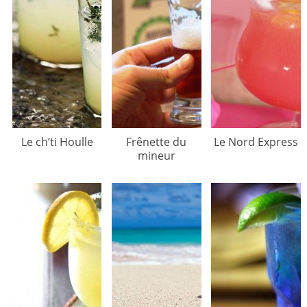
Le ch’ti Houlle
Frênette du
Le Nord Express
mineur