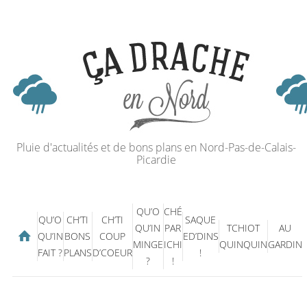
Pluie d'actualités et de bons plans en Nord-Pas-de-Calais-
Picardie
QU’O
CHÉ
QU’O
CH’TI
CH’TI
SAQUE
QU’IN
PAR
TCHIOT
AU
QU’IN
BONS
COUP
ED’DINS
MINGE
ICHI
QUINQUIN
GARDIN
FAIT ?
PLANS
D’COEUR
!
?
!