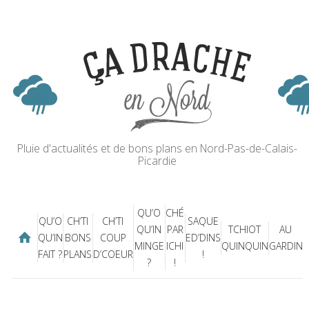
Pluie d'actualités et de bons plans en Nord-Pas-de-Calais-
Picardie
QU’O
CHÉ
QU’O
CH’TI
CH’TI
SAQUE
QU’IN
PAR
TCHIOT
AU
QU’IN
BONS
COUP
ED’DINS
MINGE
ICHI
QUINQUIN
GARDIN
FAIT ?
PLANS
D’COEUR
!
?
!