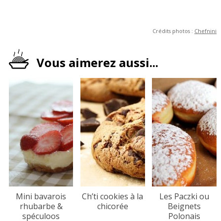
Crédits photos :
Chefnini
Vous aimerez aussi...
Mini bavarois
Ch’ti cookies à la
Les Paczki ou
rhubarbe &
chicorée
Beignets
spéculoos
Polonais