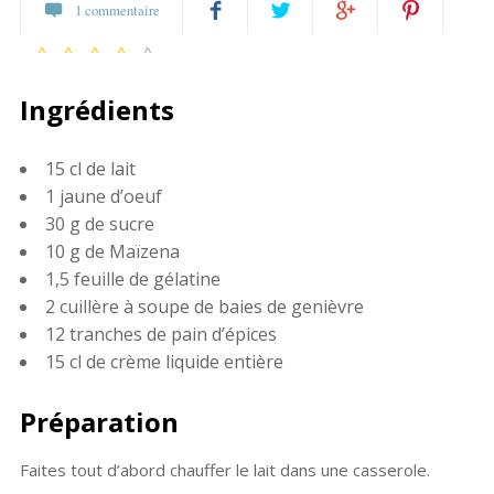
1 commentaire
1 vote
Partagez
Twittez
Partagez
Pin
Ingrédients
sur
sur
it
Facebook
Google+
15 cl de lait
1 jaune d’oeuf
30 g de sucre
10 g de Maïzena
1,5 feuille de gélatine
2 cuillère à soupe de baies de genièvre
12 tranches de pain d’épices
15 cl de crème liquide entière
Préparation
Faites tout d’abord chauffer le lait dans une casserole.