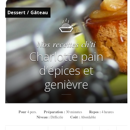
Dessert
/
Gâteau
Nos recettes ch'ti
Charlotte pain
d’épices et
genièvre
Pour
4 pers.
Préparation :
30 minutes
Repos :
4 heures
Niveau :
Difficile
Coût :
Abordable